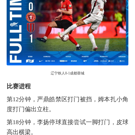
辽宁铁人0-1成都蓉城
比赛进程
第12分钟，严鼎皓禁区打门被挡，姆本扎小角
度打门偏出立柱。
第18分钟，李扬停球直接尝试一脚打门，皮球
高出横梁。