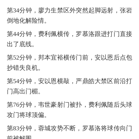
第34分钟，廖力生禁区外突然起脚远射，张岩
倒地化解险情。
第44分钟，费利佩横传，罗慕洛跟进打门直接
出了底线。
第52分钟，邦本宜裕横传门前，安以恩后点包
抄错失良机。
第54分钟，安以恩横敲，严鼎皓大禁区前沿打
门高出门楣。
第76分钟，韦世豪射门被扑，费利佩随后头球
攻门将球顶偏。
第83分钟，蓉城攻势不断，罗慕洛将球传向门
前被解围。