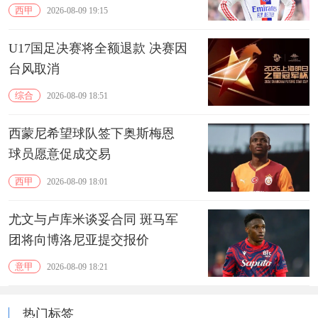
西甲
2026-08-09 19:15
U17国足决赛将全额退款 决赛因
台风取消
综合
2026-08-09 18:51
西蒙尼希望球队签下奥斯梅恩
球员愿意促成交易
西甲
2026-08-09 18:01
尤文与卢库米谈妥合同 斑马军
团将向博洛尼亚提交报价
意甲
2026-08-09 18:21
热门标签