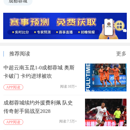
成都蓉城
推荐阅读
更多
中超云南玉昆1-0成都蓉城 奥斯
卡破门 卡约进球被吹
阅读:10万+
APP阅读
成都蓉城续约外援费利佩 队史
传奇射手留战至2028
阅读:7.5万+
APP阅读