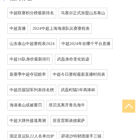
中超联赛积分榜最新排名
马塞尔正式加盟山东泰山
中超直播
2024中超上海海港队比赛赛程表
山东泰山中超赛程表2024
中超2024年在哪个平台直播
中超16队身价最新排行
武磊身价变化轨迹
新赛季中超夺冠赔率
中超今日赛程最新直播时间表
中超历届冠军列表排名榜
武磊时隔5年再捧杯
海港泰山或被重罚
塔贝克离开青岛海牛
中超大牌外援逃离潮
苏亚雷斯谈德索萨
国足亚运队22人名单出炉
辟谣沙特财团接手三镇