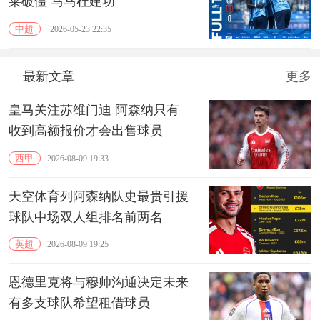
莱破僵 马马杜建功
中超
2026-05-23 22:35
最新文章
更多
皇马关注苏维门迪 阿森纳只有
收到高额报价才会出售球员
西甲
2026-08-09 19:33
天空体育列阿森纳队史最贵引援
球队中场双人组排名前两名
英超
2026-08-09 19:25
恩德里克将与穆帅沟通决定未来
有多支球队希望租借球员