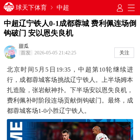
球天下体育
中超
中超辽宁铁人0-1成都蓉城 费利佩连场倒
钩破门 安以恩失良机
甜瓜
首发
2026-05-05 21:42:25
关注
北京时间5月5日19:35，中超第10轮继续进
行，成都蓉城客场挑战辽宁铁人。上半场姆本
扎造险，张岩献神扑。下半场安以恩失良机，
费利佩补时阶段连场贡献倒钩破门。最终，成
都蓉城客场1-0小胜辽宁铁人。