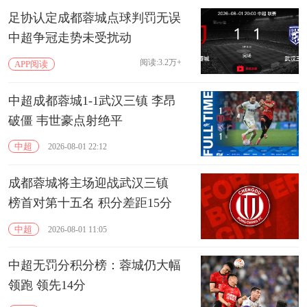
足协认定成都蓉城点球判罚无误
中超争冠走势未受扰动
阅读:3.2万+
APP阅读
中超成都蓉城1-1武汉三镇 李昂
破僵 韦世豪点射绝平
中超
2026-08-01 22:12
成都蓉城将主场迎战武汉三镇
榜首对第十五名 积分差距15分
中超
2026-08-01 11:05
中超无罚分积分榜：蓉城仍大幅
领跑 领先14分