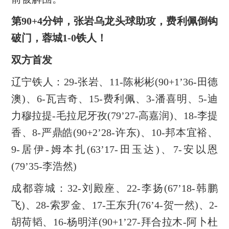
第90+4分钟，张岩乌龙头球助攻，费利佩倒钩
破门，蓉城1-0铁人！
双方首发
辽宁铁人：29-张岩、11-陈彬彬(90+1’36-田德
澳)、6-瓦吉奇、15-费利佩、3-潘喜明、5-迪
力穆拉提-毛拉尼牙孜(79’27-高嘉润)、18-李提
香、8-严鼎皓(90+2’28-许东)、10-邦本宜裕、
9-居伊-姆本扎(63’17-田玉达)、7-安以恩
(79’35-李浩然)
成都蓉城：32-刘殿座、22-李扬(67’18-韩鹏
飞)、28-索罗金、17-王东升(76’4-贺一然)、2-
胡荷韬、16-杨明洋(90+1’27-拜合拉木-阿卜杜