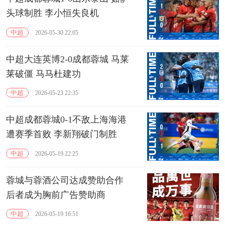
头球制胜 李小恒失良机
中超
2026-05-30 22:05
中超大连英博2-0成都蓉城 马莱
莱破僵 马马杜建功
中超
2026-05-23 22:35
中超成都蓉城0-1不敌上海海港
遭赛季首败 李新翔破门制胜
中超
2026-05-19 22:25
蓉城与蓉酒公司达成赞助合作
后者成为胸前广告赞助商
中超
2026-05-19 16:51