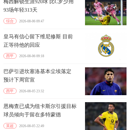
梅西解锁生涯920球 比C罗少用
93场年轻313天
综合
2026-08-06 09:47
皇马有信心留下维尼修斯 目前
正等待他的回应
西甲
2026-08-06 09:18
巴萨引进坎塞洛基本尘埃落定
预计下周官宣
西甲
2026-08-05 23:32
恩梅查已成为纽卡斯尔引援目标
球员倾向于留在多特蒙德
英超
2026-08-05 22:49