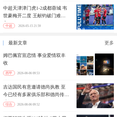
中超天津津门虎1-2成都蓉城 韦
世豪梅开二度 王献钧破门难救
主
中超
2026-05-15 21:59
最新文章
更多
姆巴佩官宣恋情 事业爱情双丰
收
西甲
2026-08-06 09:53
吉达国民有意邀请德尚执教 至
今已经有多家俱乐部和德尚传出
绯闻
综合
2026-08-06 09:52