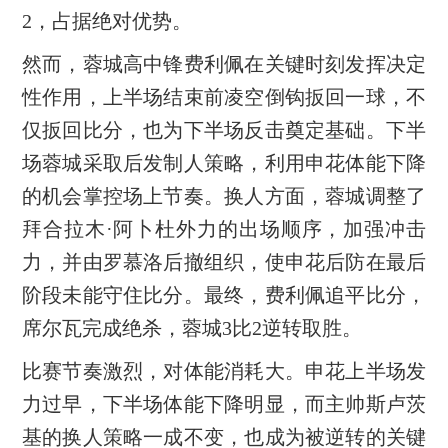
2，占据绝对优势。
然而，蓉城高中锋费利佩在关键时刻发挥决定
性作用，上半场结束前凌空倒钩扳回一球，不
仅扳回比分，也为下半场反击奠定基础。下半
场蓉城采取后发制人策略，利用申花体能下降
的机会掌控场上节奏。换人方面，蓉城调整了
拜合拉木·阿卜杜外力的出场顺序，加强冲击
力，并由罗慕洛后撤组织，使申花后防在最后
阶段未能守住比分。最终，费利佩追平比分，
席尔瓦完成绝杀，蓉城3比2逆转取胜。
比赛节奏激烈，对体能消耗大。申花上半场发
力过早，下半场体能下降明显，而主帅斯卢茨
基的换人策略一成不变，也成为被逆转的关键