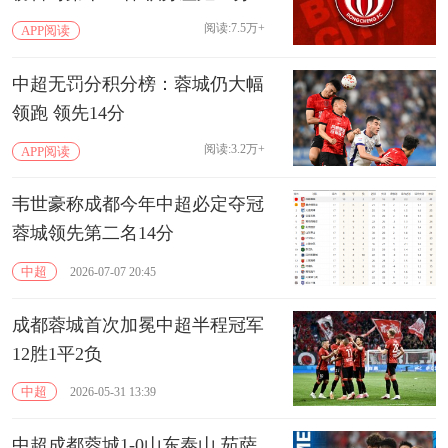
阅读:7.5万+
APP阅读
中超无罚分积分榜：蓉城仍大幅
领跑 领先14分
阅读:3.2万+
APP阅读
韦世豪称成都今年中超必定夺冠
蓉城领先第二名14分
中超
2026-07-07 20:45
成都蓉城首次加冕中超半程冠军
12胜1平2负
中超
2026-05-31 13:39
中超成都蓉城1-0山东泰山 茹萨