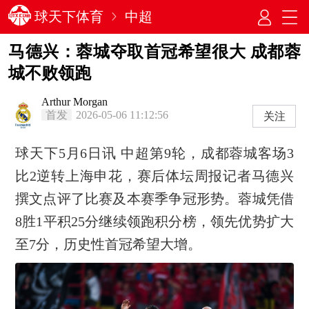
球天下体育
中超
马德兴：蓉城夺取首冠希望很大 成都蓉
城不败领跑
Arthur Morgan
首发
2026-05-06 11:12:56
关注
球天下5月6日讯 中超第9轮，成都蓉城客场3
比2逆转上海申花，赛后体坛周报记者马德兴
撰文点评了比赛及本赛季争冠形势。蓉城凭借
8胜1平积25分继续领跑积分榜，领先优势扩大
至7分，历史性首冠希望大增。