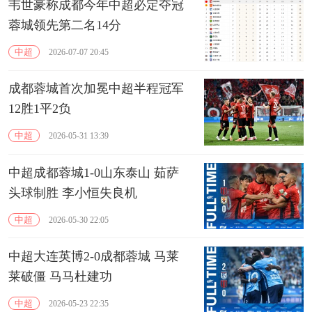
韦世豪称成都今年中超必定夺冠
蓉城领先第二名14分
中超
2026-07-07 20:45
成都蓉城首次加冕中超半程冠军
12胜1平2负
中超
2026-05-31 13:39
中超成都蓉城1-0山东泰山 茹萨
头球制胜 李小恒失良机
中超
2026-05-30 22:05
中超大连英博2-0成都蓉城 马莱
莱破僵 马马杜建功
中超
2026-05-23 22:35