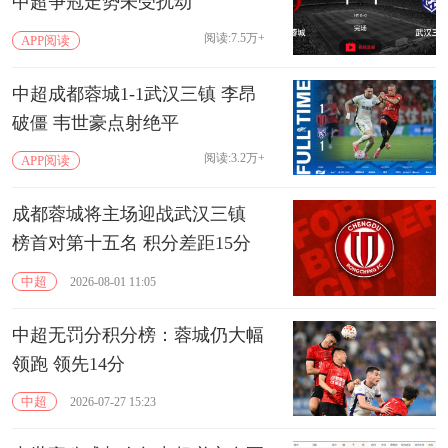
中超争冠走势未受扰动
阅读:7.5万+
APP阅读
中超成都蓉城1-1武汉三镇 李昂
破僵 韦世豪点射绝平
阅读:3.2万+
APP阅读
成都蓉城将主场迎战武汉三镇
榜首对第十五名 积分差距15分
中超
2026-08-01 11:05
中超无罚分积分榜：蓉城仍大幅
领跑 领先14分
中超
2026-07-27 15:23