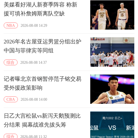
美媒看好湖人新赛季阵容 称新
援可填补詹姆斯离队空缺
NBA
2026-08-08 14:29
2026年名古屋亚运男篮分组出炉
中国与菲律宾等同组
综合
2026-08-08 14:37
记者曝北京首钢暂停范子铭交易
受外援政策影响
CBA
2026-08-08 14:00
日乙大宫松鼠vs新泻天鹅预测比
分结果 揭幕战谁先拔头筹
综合
2026-08-08 11:32