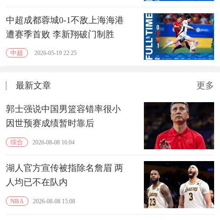
中超成都蓉城0-1不敌上海海港
遭赛季首败 李新翔破门制胜
中超
2026-05-19 22:25
最新文章
更多
郭士强说中国男篮容错率很小
因世预赛成绩暂时靠后
综合
2026-08-08 16:04
湖人官方宣传被指除名詹眉 两
人均已不在队内
NBA
2026-08-08 15:08