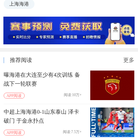
上海海港
推荐阅读
更多
曝海港在大连至少有4次训练 备
战下一轮联赛
阅读:10万+
APP阅读
中超上海海港0-1山东泰山 泽卡
破门 于金永扑点
阅读:7.5万+
APP阅读