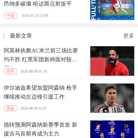
昂纳多破僵 哈达斯点射扳平
中超
2026-05-23 22:09
最新文章
更多
阿莫林执教AC米兰前三场比赛
均不胜 红黑军团新帅面对较大
压力
意甲
2026-08-09 01:19
伊尔迪兹希望加盟阿森纳 枪手
继续推动左边锋引援工作
英超
2026-08-09 01:07
德转预测阿森纳新赛季首发 新
援吉马良斯将成为主力