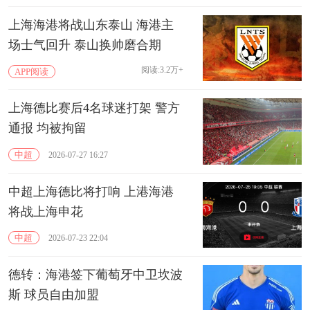
上海海港将战山东泰山 海港主
场士气回升 泰山换帅磨合期
阅读:3.2万+
APP阅读
上海德比赛后4名球迷打架 警方
通报 均被拘留
中超
2026-07-27 16:27
中超上海德比将打响 上港海港
将战上海申花
中超
2026-07-23 22:04
德转：海港签下葡萄牙中卫坎波
斯 球员自由加盟