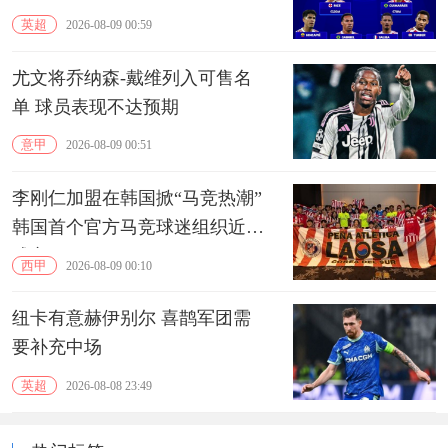
英超
2026-08-09 00:59
尤文将乔纳森-戴维列入可售名
单 球员表现不达预期
意甲
2026-08-09 00:51
李刚仁加盟在韩国掀“马竞热潮”
韩国首个官方马竞球迷组织近期
成立
西甲
2026-08-09 00:10
纽卡有意赫伊别尔 喜鹊军团需
要补充中场
英超
2026-08-08 23:49