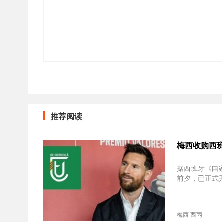
推荐阅读
梅西收购西
据西班牙《国
前夕，已正式
梅西
西丙