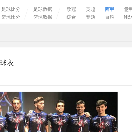
足球比分
足球数据
欧冠
英超
西甲
意
篮球比分
篮球数据
综合
专题
百科
NB
球衣
育