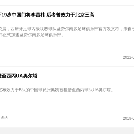
19岁中国门将李昌祎 后者曾效力于北京三高
凌晨，西班牙足球丙级联赛球队圣费尔南多足球俱乐部官方发文称，来自
昌祎正式加盟圣费尔南多足球俱乐部。
2022-0
借至西丙UA奥尔塔
宣布效力于B队的中国球员张奥凯被租借至西丙球队UA奥尔塔。
塔
西丙
2019-0