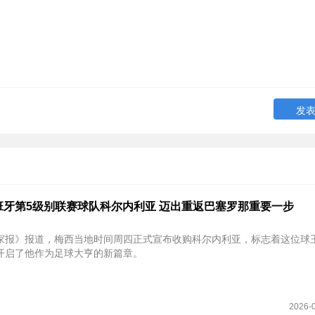
班牙第5级别联赛球队科尔内利亚 迈出重返巴塞罗那重要一步
家报》报道，梅西当地时间周四正式宣布收购科尔内利亚，标志着这位球
开启了他作为足球大亨的新篇章。
2026-0