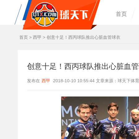
首页
首页
>
西甲
>
创意十足！西丙球队推出心脏血管球衣
创意十足！西丙球队推出心脏血管
发布在
西甲
2018-10-10 10:55:44 文章来源：球天下体