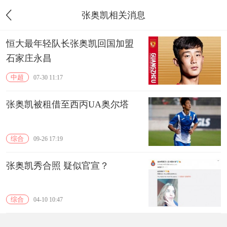
张奥凯相关消息
恒大最年轻队长张奥凯回国加盟
石家庄永昌
中超
07-30 11:17
张奥凯被租借至西丙UA奥尔塔
综合
09-26 17:19
张奥凯秀合照 疑似官宣？
综合
04-10 10:47