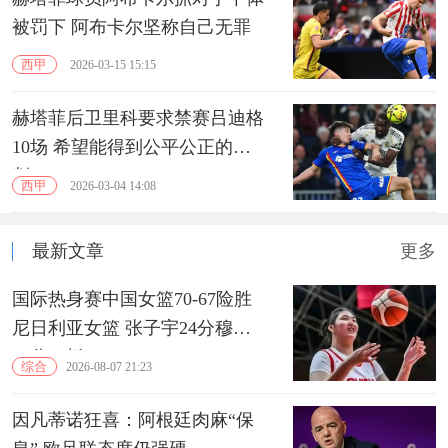
被罚下 阿布卡尔坚称自己无罪
西甲
2026-03-15 15:15
赫塔菲后卫里科要求禁赛吕迪格
10场 希望能得到公平公正的审
判
西甲
2026-03-04 14:08
最新文章
更多
国际热身赛中国女篮70-67险胜
尼日利亚女篮 张子宇24分穆萨
15分10板
综合
2026-08-07 21:23
因凡蒂诺狂喜：阿根廷肉麻“保