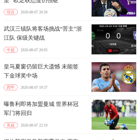
皇” 欧足联态度仍强硬
综合
2026-08-07 20:26
武汉三镇队将客场挑战“苦主”浙
江队 保级关键战
中超
2026-08-07 20:05
皇马夏窗仍留巨大遗憾 未能签
下金球奖中场
西甲
2026-08-07 19:37
曝鲁利即将加盟曼城 世界杯冠
军门将回归
英超
2026-08-07 22:10