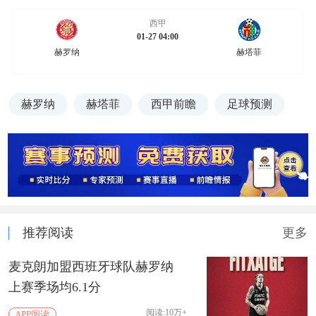
西甲
01-27 04:00
赫罗纳
赫塔菲
赫罗纳
赫塔菲
西甲前瞻
足球预测
推荐阅读
更多
麦克朗加盟西班牙球队赫罗纳
上赛季场均6.1分
阅读:10万+
APP阅读