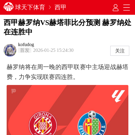
球天下体育
西甲
西甲赫罗纳VS赫塔菲比分预测 赫罗纳处
在连胜中
kofudog
首发
2026-01-25 15:24:30
关注
赫罗纳将在周一晚的西甲联赛中主场迎战赫塔
费，力争实现联赛四连胜。