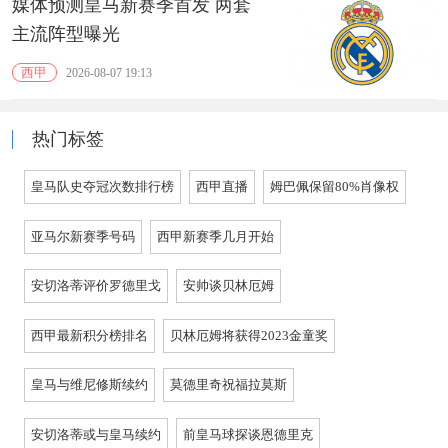
媒体预测皇马新赛季首发 两套
主流阵型曝光
西甲
2026-08-07 19:13
热门标签
皇马队史夺冠次数排行榜
西甲直播
姆巴佩保留80%肖像权
亚马尔新赛季号码
西甲新赛季几月开始
安切洛蒂评价罗德里戈
安帅谈贝林厄姆
西甲最新积分榜排名
贝林厄姆将获得2023金童奖
皇马与维尼修斯续约
莫德里奇祝福拉莫斯
安切洛蒂或与皇马续约
前皇马球探谈恩德里克