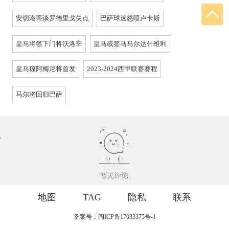
安切洛蒂谈罗德里戈失点
巴萨球迷怒喷卢卡斯
皇马将签下门将沃洛辛
皇马或签马马尔达什维利
皇马琼阿梅尼将首发
2023-2024西甲联赛赛程
马尔将回归巴萨
地图
TAG
隐私
联系
备案号：闽ICP备17033375号-1