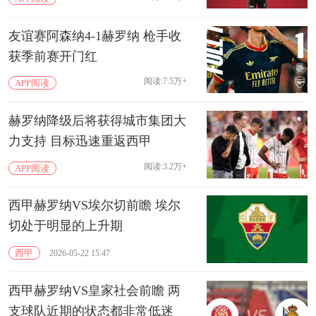
友谊赛阿森纳4-1赫罗纳 枪手收
获季前赛开门红
阅读:7.5万+
APP阅读
赫罗纳降级后将获得城市集团大
力支持 目标迅速重返西甲
阅读:3.2万+
APP阅读
西甲赫罗纳VS埃尔切前瞻 埃尔
切处于明显的上升期
西甲
2026-05-22 15:47
西甲赫罗纳VS皇家社会前瞻 两
支球队近期的状态都非常低迷