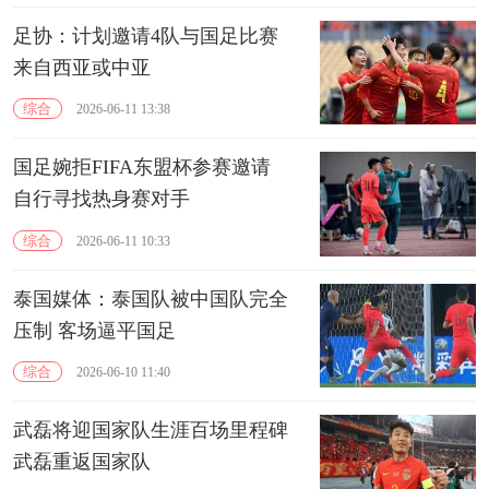
足协：计划邀请4队与国足比赛
来自西亚或中亚
综合
2026-06-11 13:38
国足婉拒FIFA东盟杯参赛邀请
自行寻找热身赛对手
综合
2026-06-11 10:33
泰国媒体：泰国队被中国队完全
压制 客场逼平国足
综合
2026-06-10 11:40
武磊将迎国家队生涯百场里程碑
武磊重返国家队