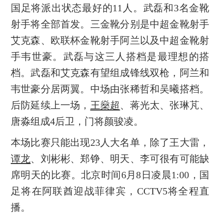
国足将派出状态最好的11人。武磊和3名金靴
射手将全部首发。三金靴分别是中超金靴射手
艾克森、欧联杯金靴射手阿兰以及中超金靴射
手韦世豪。武磊与这三人搭档是最理想的搭
档。武磊和艾克森有望组成锋线双枪，阿兰和
韦世豪分居两翼。中场由张稀哲和吴曦搭档。
后防延续上一场，
王燊超
、蒋光太、张琳芃、
唐淼组成4后卫，门将颜骏凌。
本场比赛只能出现23人大名单，除了王大雷，
谭龙
、刘彬彬、郑铮、明天、李可很有可能缺
席明天的比赛。北京时间6月8日凌晨1:00，国
足将在阿联酋迎战菲律宾，CCTV5将全程直
播。