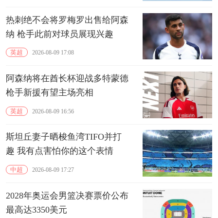
热刺绝不会将罗梅罗出售给阿森
纳 枪手此前对球员展现兴趣
英超
2026-08-09 17:08
阿森纳将在酋长杯迎战多特蒙德
枪手新援有望主场亮相
英超
2026-08-09 16:56
斯坦丘妻子晒梭鱼湾TIFO并打
趣 我有点害怕你的这个表情
中超
2026-08-09 17:27
2028年奥运会男篮决赛票价公布
最高达3350美元