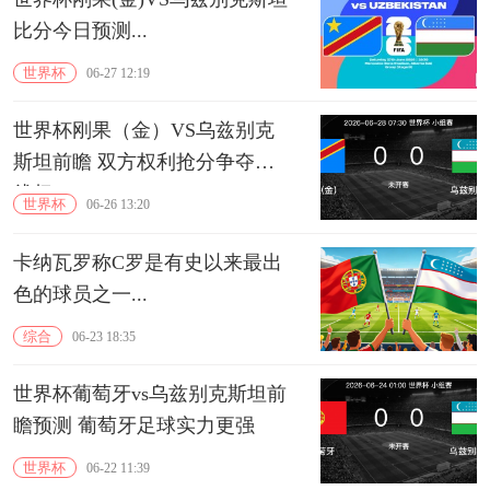
比分今日预测...
世界杯
06-27 12:19
世界杯刚果（金）VS乌兹别克
斯坦前瞻 双方权利抢分争夺出
线权
世界杯
06-26 13:20
卡纳瓦罗称C罗是有史以来最出
色的球员之一...
综合
06-23 18:35
世界杯葡萄牙vs乌兹别克斯坦前
瞻预测 葡萄牙足球实力更强
世界杯
06-22 11:39