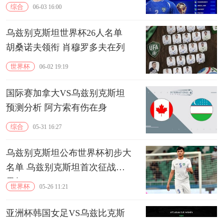
综合
06-03 16:00
乌兹别克斯坦世界杯26人名单
胡桑诺夫领衔 肖穆罗多夫在列
世界杯
06-02 19:19
国际赛加拿大VS乌兹别克斯坦
预测分析 阿方索有伤在身
综合
05-31 16:27
乌兹别克斯坦公布世界杯初步大
名单 乌兹别克斯坦首次征战世
界杯
世界杯
05-26 11:21
亚洲杯韩国女足VS乌兹比克斯