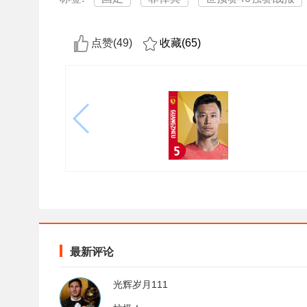
点赞(
49
)
收藏(
65
)
最新评论
光辉岁月111