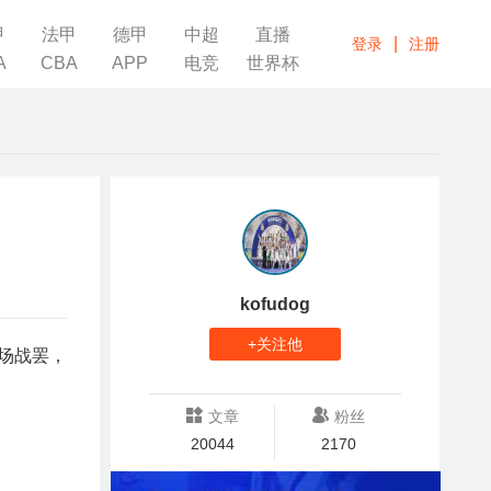
甲
法甲
德甲
中超
直播
|
登录
注册
A
CBA
APP
电竞
世界杯
kofudog
+关注他
半场战罢，
文章
粉丝
20044
2170