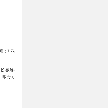
道；7-武
松-戴维-
四郎-丹尼