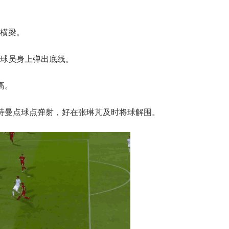
出横梁。
守球员身上弹出底线。
高。
特曼点球点弹射，好在张琳芃及时将球解围。