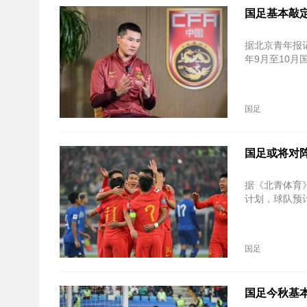
国足基本敲
据北京青年报
年9月至10
国足
国足或将对
据《北青体育
计划，球队预
国足
国足今秋基