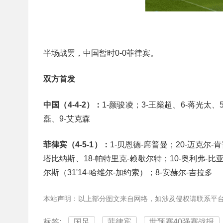
半场战罢，中国暂时0-0菲律宾。
双方首发
中国（4-4-2）：
1-颜骏凌；3-王燊超、6-蒋光太、5
磊、9-艾克森
菲律宾（4-5-1）：
1-贝恩德-席普曼；20-迈克尔-
塔比纳斯、18-帕特里克-赖歇尔特；10-奥利弗-比亚
尔斯（31'14-哈维尔-加约索）；8-安赫尔-吉拉多
本站声明：以上部分图文来自网络，如涉及侵权请联系平
标签:
国足
菲律宾
世预赛40强赛战报