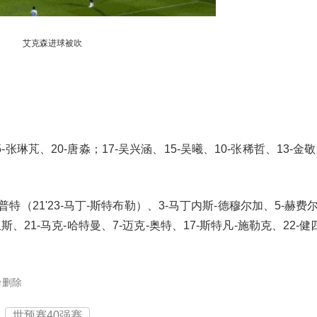
艾克森进球被吹
-张琳芃、20-唐淼；17-吴兴涵、15-吴曦、10-张稀哲、13-金敬
肯普特（21'23-马丁-斯特布勒）、3-马丁内斯-德穆尔加、5-赫费尔
斯、21-马克-哈特曼、7-迈克-奥特、17-斯特凡-施勒克、22-健
台删除
世预赛40强赛