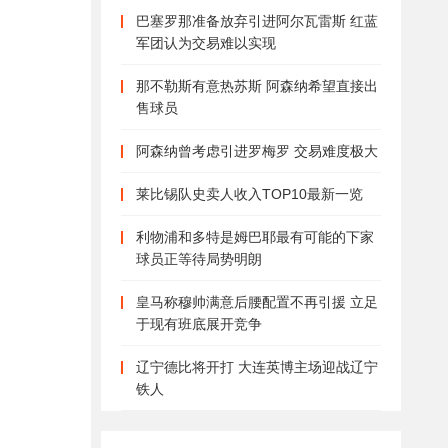
巴塞罗那准备放弃引进阿尔瓦雷斯 红蓝
军团认为交易难以实现
那不勒斯有意热苏斯 阿森纳希望直接出
售球员
阿森纳曾考虑引进罗梅罗 交易难度极大
莱比锡队史卖人收入TOP10最新一览
利物浦和多特是姆巴耶最有可能的下家
球员正等待局势明朗
皇马称穆帅满意后腰配置不再引援 立足
于现有班底展开竞争
辽宁德比将开打 大连英博主场迎战辽宁
铁人