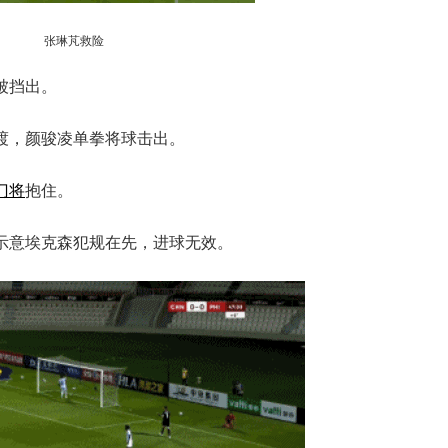
张琳芃救险
被挡出。
渡，颜骏凌单拳将球击出。
门将
抱住。
示意埃克森犯规在先，进球无效。