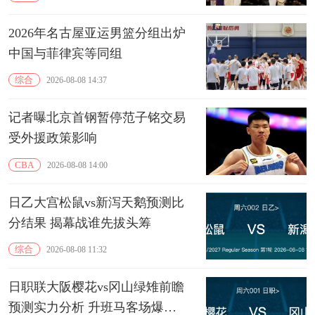
2026年名古屋亚运男篮分组出炉
中国与菲律宾等同组
综合
2026-08-08 14:37
记者曝北京首钢暂停范子铭交易
受外援政策影响
CBA
2026-08-08 14:00
日乙大宫松鼠vs新泻天鹅预测比
分结果 揭幕战谁先拔头筹
综合
2026-08-08 11:32
日职联大阪樱花vs冈山绿雉前瞻
预测实力分析 升班马客场爆冷