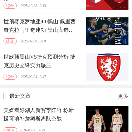
忧
综合
2025-10-08 18:13
世预赛克罗地亚4-0黑山 佩里西
奇克拉马里奇建功 黑山库奇自
摆乌龙
综合
2025-09-09 10:09
世欧预黑山VS捷克预测分析 捷
克历史交锋实力碾压
综合
2025-09-04 18:47
最新文章
更多
美媒看好湖人新赛季阵容 称新
援可填补詹姆斯离队空缺
NBA
2026-08-08 14:29