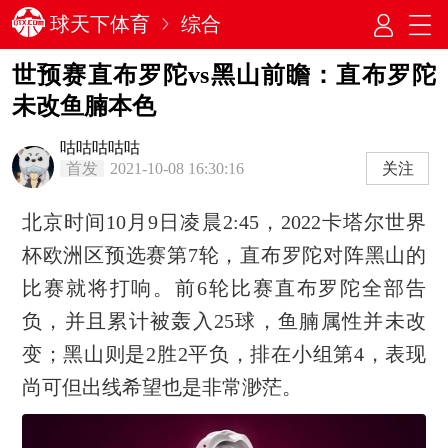
球天下体育
综合
世预赛直布罗陀vs黑山前瞻：直布罗陀
未改鱼腩本色
咕咕咕咕咕
首发
2021-10-08 16:30:16
关注
北京时间10月9日凌晨2:45，2022卡塔尔世界
杯欧洲区预选赛第7轮，直布罗陀对阵黑山的
比赛就将打响。前6轮比赛直布罗陀全部告
负，并且累计被轰入25球，鱼腩属性并未改
变；黑山则是2胜2平负，排在小组第4，表现
尚可但出线希望也是非常渺茫。