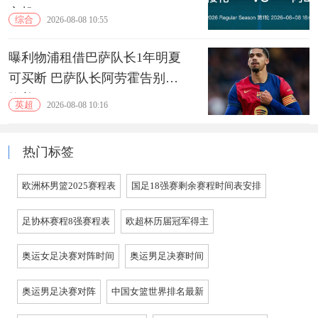
良机
综合
2026-08-08 10:55
曝利物浦租借巴萨队长1年明夏
可买断 巴萨队长阿劳霍告别诺
坎普
英超
2026-08-08 10:16
热门标签
欧洲杯男篮2025赛程表
国足18强赛剩余赛程时间表安排
足协杯赛程8强赛程表
欧超杯历届冠军得主
奥运女足决赛对阵时间
奥运男足决赛时间
奥运男足决赛对阵
中国女篮世界排名最新