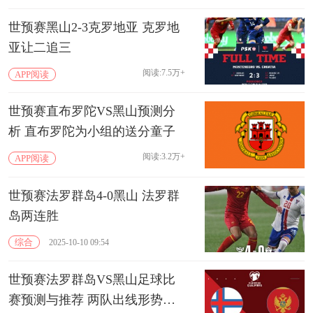
世预赛黑山2-3克罗地亚 克罗地
亚让二追三
阅读:7.5万+
APP阅读
世预赛直布罗陀VS黑山预测分
析 直布罗陀为小组的送分童子
阅读:3.2万+
APP阅读
世预赛法罗群岛4-0黑山 法罗群
岛两连胜
综合
2025-10-10 09:54
世预赛法罗群岛VS黑山足球比
赛预测与推荐 两队出线形势堪