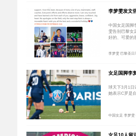
李梦雯发文
中国女足国脚
雯告别巴黎女
好的、可爱的
李梦雯
巴黎圣日
女足国脚李
球天下3月1
她表示C罗是
中国女足
李梦雯
女足10人留