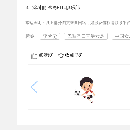
8、涂琳俪 冰岛FHL俱乐部
本站声明：以上部分图文来自网络，如涉及侵权请联系平
标签:
李梦雯
巴黎圣日耳曼女足
中国女
点赞(
0
)
收藏(
78
)