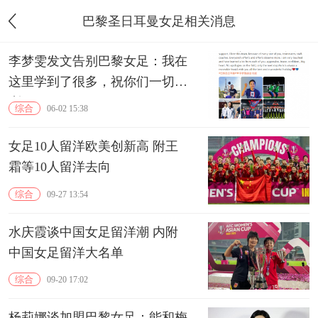
巴黎圣日耳曼女足相关消息
李梦雯发文告别巴黎女足：我在
这里学到了很多，祝你们一切顺
利
综合
06-02 15:38
女足10人留洋欧美创新高 附王
霜等10人留洋去向
综合
09-27 13:54
水庆霞谈中国女足留洋潮 内附
中国女足留洋大名单
综合
09-20 17:02
杨莉娜谈加盟巴黎女足：能和梅