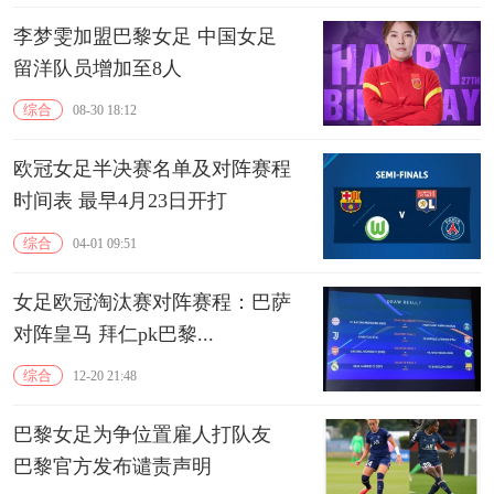
李梦雯加盟巴黎女足 中国女足
留洋队员增加至8人
综合
08-30 18:12
欧冠女足半决赛名单及对阵赛程
时间表 最早4月23日开打
综合
04-01 09:51
女足欧冠淘汰赛对阵赛程：巴萨
对阵皇马 拜仁pk巴黎...
综合
12-20 21:48
巴黎女足为争位置雇人打队友
巴黎官方发布谴责声明