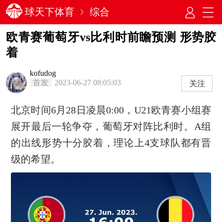
球天下体育
综合
欧青赛葡萄牙vs比利时前瞻预测 形势胶
着
kofudog
首发
2023-06-27 08:05:03
关注
北京时间6月28日凌晨0:00，U21欧青赛小组赛
展开最后一轮争夺，葡萄牙对阵比利时。A组
的出线形势十分胶着，理论上4支球队都有晋
级的希望。