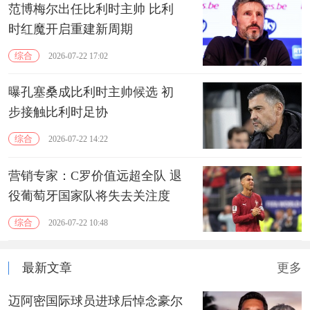
范博梅尔出任比利时主帅 比利
时红魔开启重建新周期
综合
2026-07-22 17:02
曝孔塞桑成比利时主帅候选 初
步接触比利时足协
综合
2026-07-22 14:22
营销专家：C罗价值远超全队 退
役葡萄牙国家队将失去关注度
综合
2026-07-22 10:48
最新文章
更多
迈阿密国际球员进球后悼念豪尔