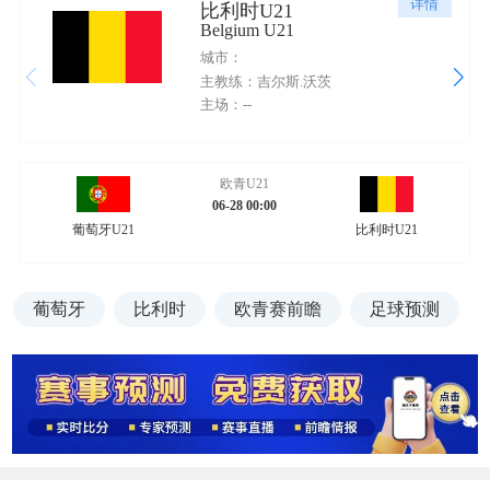
详情
比利时U21
Belgium U21
城市：
主教练：吉尔斯.沃茨
主场：--
欧青U21
06-28 00:00
葡萄牙U21
比利时U21
葡萄牙
比利时
欧青赛前瞻
足球预测