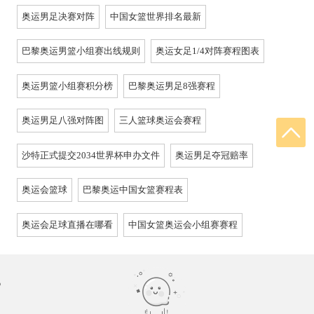
奥运男足决赛对阵
中国女篮世界排名最新
巴黎奥运男篮小组赛出线规则
奥运女足1/4对阵赛程图表
奥运男篮小组赛积分榜
巴黎奥运男足8强赛程
奥运男足八强对阵图
三人篮球奥运会赛程
沙特正式提交2034世界杯申办文件
奥运男足夺冠赔率
奥运会篮球
巴黎奥运中国女篮赛程表
奥运会足球直播在哪看
中国女篮奥运会小组赛赛程