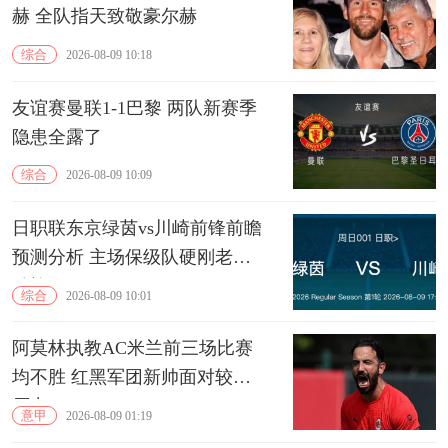
赫 全队指天致敬豪尔赫
综合
2026-08-09 10:18
友谊赛曼联1-1巴黎 两队新赛季
隐患全露了
综合
2026-08-09 10:09
日职联东京绿茵vs川崎前锋前瞻
预测分析 主场保级队硬刚老牌
劲旅
综合
2026-08-09 10:01
阿莫林执教AC米兰前三场比赛
均不胜 红黑军团新帅面对较大
压力
意甲
2026-08-09 01:19