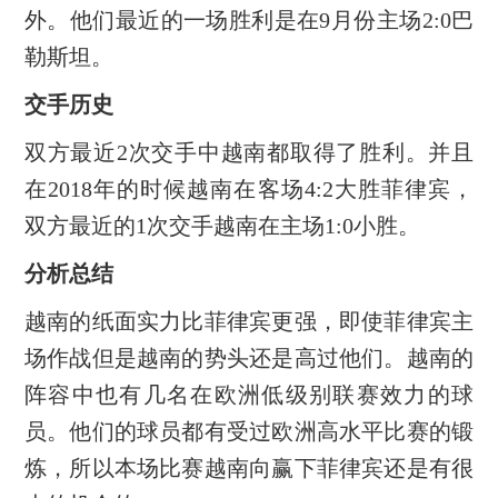
外。他们最近的一场胜利是在9月份主场2:0巴
勒斯坦。
交手历史
双方最近2次交手中越南都取得了胜利。并且
在2018年的时候越南在客场4:2大胜菲律宾，
双方最近的1次交手越南在主场1:0小胜。
分析总结
越南的纸面实力比菲律宾更强，即使菲律宾主
场作战但是越南的势头还是高过他们。越南的
阵容中也有几名在欧洲低级别联赛效力的球
员。他们的球员都有受过欧洲高水平比赛的锻
炼，所以本场比赛越南向赢下菲律宾还是有很