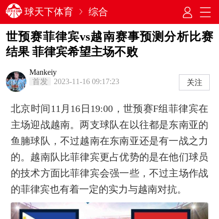
球天下体育
综合
世预赛菲律宾vs越南赛事预测分析比赛
结果 菲律宾希望主场不败
Mankeiy
首发
2023-11-16 09:17:23
关注
北京时间11月16日19:00，世预赛F组菲律宾在
主场迎战越南。两支球队在以往都是东南亚的
鱼腩球队，不过越南在东南亚还是有一战之力
的。越南队比菲律宾更占优势的是在他们球员
的技术方面比菲律宾会强一些，不过主场作战
的菲律宾也有着一定的实力与越南对抗。