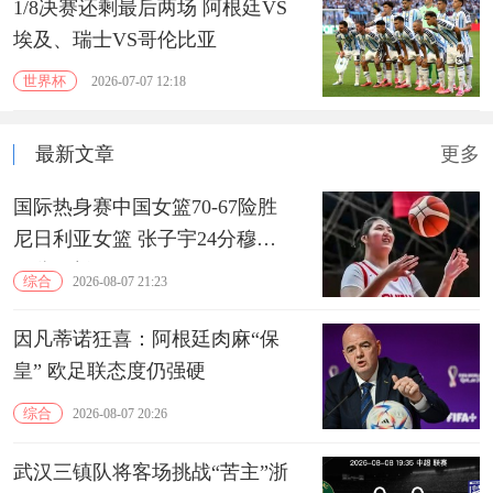
1/8决赛还剩最后两场 阿根廷VS
埃及、瑞士VS哥伦比亚
世界杯
2026-07-07 12:18
最新文章
更多
国际热身赛中国女篮70-67险胜
尼日利亚女篮 张子宇24分穆萨
15分10板
综合
2026-08-07 21:23
因凡蒂诺狂喜：阿根廷肉麻“保
皇” 欧足联态度仍强硬
综合
2026-08-07 20:26
武汉三镇队将客场挑战“苦主”浙