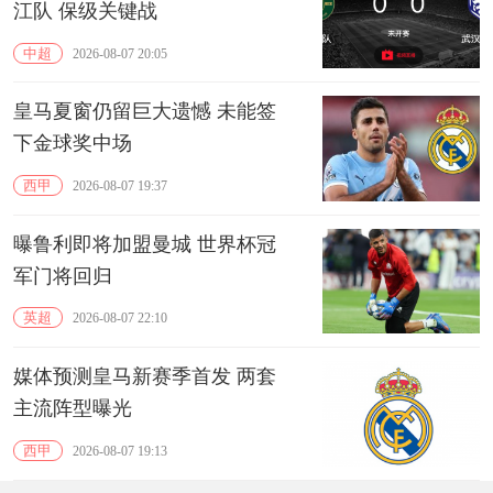
江队 保级关键战
中超
2026-08-07 20:05
皇马夏窗仍留巨大遗憾 未能签
下金球奖中场
西甲
2026-08-07 19:37
曝鲁利即将加盟曼城 世界杯冠
军门将回归
英超
2026-08-07 22:10
媒体预测皇马新赛季首发 两套
主流阵型曝光
西甲
2026-08-07 19:13