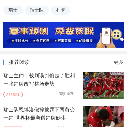
瑞士
瑞士队
扎卡
推荐阅读
更多
瑞士主帅：裁判误判偷走了胜利
一张红牌改写整场走势
阅读:10万+
APP阅读
瑞士队恩博洛假摔被罚下两黄变
一红 世界杯最离谱红牌诞生