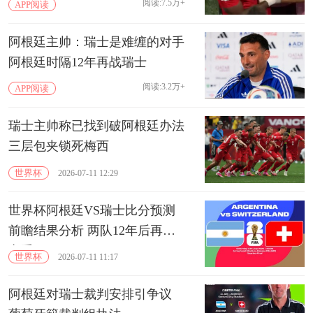
阅读:7.5万+
APP阅读
阿根廷主帅：瑞士是难缠的对手
阿根廷时隔12年再战瑞士
阅读:3.2万+
APP阅读
瑞士主帅称已找到破阿根廷办法
三层包夹锁死梅西
世界杯
2026-07-11 12:29
世界杯阿根廷VS瑞士比分预测
前瞻结果分析 两队12年后再度
交手
世界杯
2026-07-11 11:17
阿根廷对瑞士裁判安排引争议