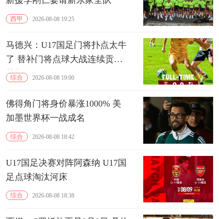
新援李刚仁宴请新东家全队
西甲
2026-08-08 19:25
马德兴：U17国足门将扑点太牛
了 替补门将点球大战连续贡献
扑救
综合
2026-08-08 19:00
佛得角门将身价暴涨1000% 美
加墨世界杯一战成名
综合
2026-08-08 18:42
U17国足决赛对阵阿森纳 U17国
足点球淘汰河床
综合
2026-08-08 18:38