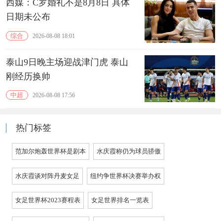
西媒：C罗婚礼不是8月8日 具体
日期未公布
综合
2026-08-08 18:01
泰山9日晚主场迎战津门虎 泰山
刚经历换帅
中超
2026-08-08 17:56
热门标签
范加尔炮轰世界杯是剧本
水庆霞称仍为球员骄傲
水庆霞谈对阵丹麦女足
纽约争世界杯决赛举办权
女足世界杯2023赛程表
女足世界排名一览表