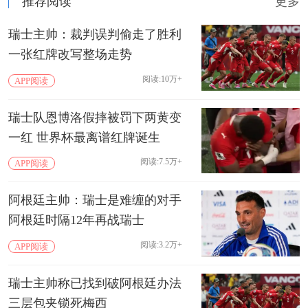
推荐阅读
更多
瑞士主帅：裁判误判偷走了胜利
一张红牌改写整场走势
阅读:10万+
APP阅读
瑞士队恩博洛假摔被罚下两黄变
一红 世界杯最离谱红牌诞生
阅读:7.5万+
APP阅读
阿根廷主帅：瑞士是难缠的对手
阿根廷时隔12年再战瑞士
阅读:3.2万+
APP阅读
瑞士主帅称已找到破阿根廷办法
三层包夹锁死梅西