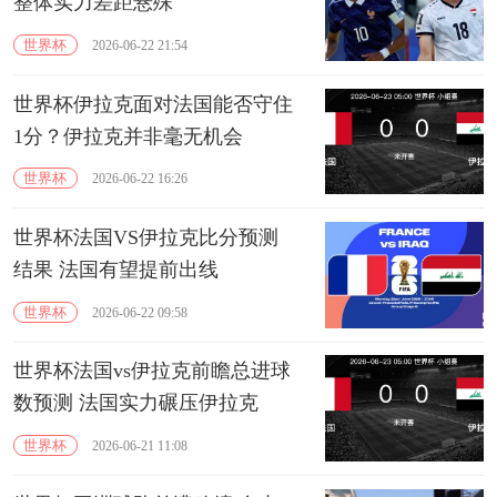
整体实力差距悬殊
世界杯
2026-06-22 21:54
世界杯伊拉克面对法国能否守住
1分？伊拉克并非毫无机会
世界杯
2026-06-22 16:26
世界杯法国VS伊拉克比分预测
结果 法国有望提前出线
世界杯
2026-06-22 09:58
世界杯法国vs伊拉克前瞻总进球
数预测 法国实力碾压伊拉克
世界杯
2026-06-21 11:08