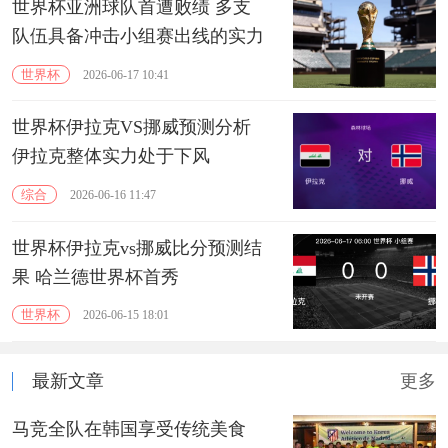
世界杯亚洲球队首遭败绩 多支
队伍具备冲击小组赛出线的实力
世界杯
2026-06-17 10:41
世界杯伊拉克VS挪威预测分析
伊拉克整体实力处于下风
综合
2026-06-16 11:47
世界杯伊拉克vs挪威比分预测结
果 哈兰德世界杯首秀
世界杯
2026-06-15 18:01
最新文章
更多
马竞全队在韩国享受传统美食