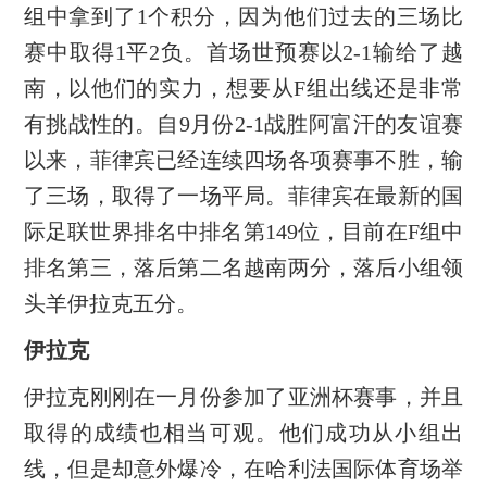
组中拿到了1个积分，因为他们过去的三场比
赛中取得1平2负。首场世预赛以2-1输给了越
南，以他们的实力，想要从F组出线还是非常
有挑战性的。自9月份2-1战胜阿富汗的友谊赛
以来，菲律宾已经连续四场各项赛事不胜，输
了三场，取得了一场平局。菲律宾在最新的国
际足联世界排名中排名第149位，目前在F组中
排名第三，落后第二名越南两分，落后小组领
头羊伊拉克五分。
伊拉克
伊拉克刚刚在一月份参加了亚洲杯赛事，并且
取得的成绩也相当可观。他们成功从小组出
线，但是却意外爆冷，在哈利法国际体育场举