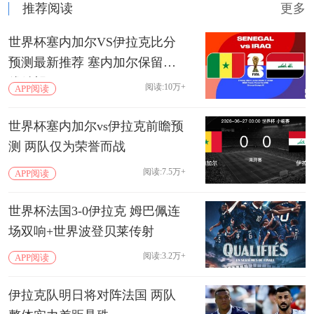
推荐阅读
更多
世界杯塞内加尔VS伊拉克比分
预测最新推荐 塞内加尔保留出
线希望
阅读:10万+
APP阅读
世界杯塞内加尔vs伊拉克前瞻预
测 两队仅为荣誉而战
阅读:7.5万+
APP阅读
世界杯法国3-0伊拉克 姆巴佩连
场双响+世界波登贝莱传射
阅读:3.2万+
APP阅读
伊拉克队明日将对阵法国 两队