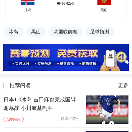
09-07 02:45
冰岛
黑山
冰岛
黑山
欧国联前瞻
足球预测
推荐阅读
更多
日本1-0冰岛 吉田麻也完成国脚
谢幕战 小川航基制胜
阅读:10万+
APP阅读