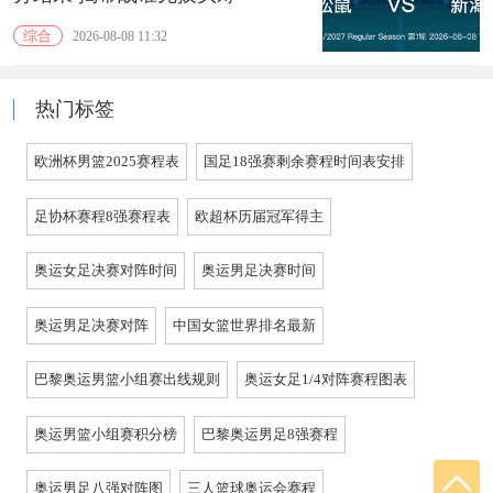
综合
2026-08-08 11:32
热门标签
欧洲杯男篮2025赛程表
国足18强赛剩余赛程时间表安排
足协杯赛程8强赛程表
欧超杯历届冠军得主
奥运女足决赛对阵时间
奥运男足决赛时间
奥运男足决赛对阵
中国女篮世界排名最新
巴黎奥运男篮小组赛出线规则
奥运女足1/4对阵赛程图表
奥运男篮小组赛积分榜
巴黎奥运男足8强赛程
奥运男足八强对阵图
三人篮球奥运会赛程