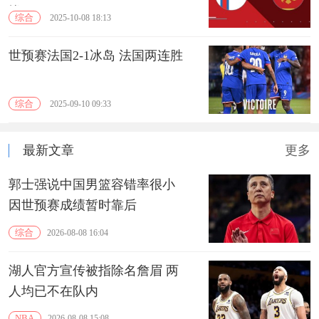
忧
综合
2025-10-08 18:13
世预赛法国2-1冰岛 法国两连胜
综合
2025-09-10 09:33
最新文章
更多
郭士强说中国男篮容错率很小
因世预赛成绩暂时靠后
综合
2026-08-08 16:04
湖人官方宣传被指除名詹眉 两
人均已不在队内
NBA
2026-08-08 15:08