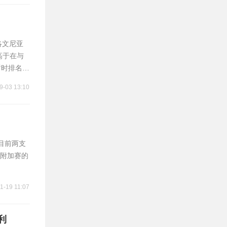
洛文尼亚
高于在与
暂时排名在
9-03 13:10
目前两支
附加赛的
1-19 11:07
利