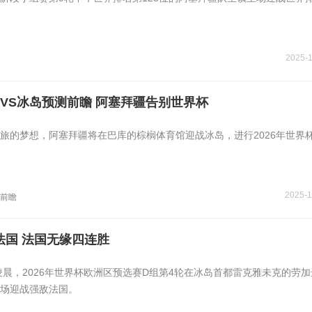
2025-1
VS冰岛预测前瞻 阿塞拜疆告别世界杯
旅的梦想，阿塞拜疆将在巴库的棕榈体育馆迎战冰岛，进行2026年世界
2025-1
前瞻
法国 法国无缘四连胜
日凌晨，2026年世界杯欧洲区预选赛D组第4轮在冰岛首都雷克雅未克的劳
场迎战强敌法国。