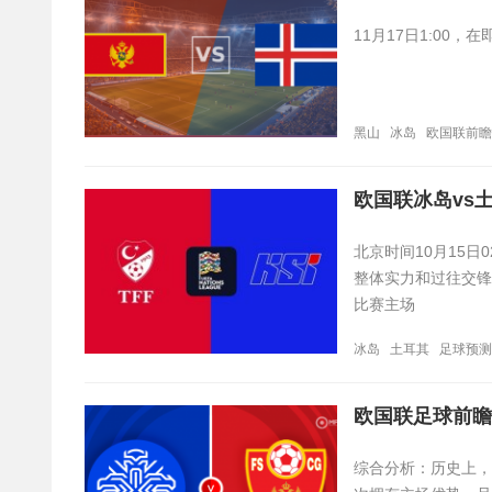
11月17日1:00
黑山
冰岛
欧国联前瞻
欧国联冰岛vs
北京时间10月15
整体实力和过往交锋
比赛主场
冰岛
土耳其
足球预测
欧国联足球前瞻
综合分析：历史上，