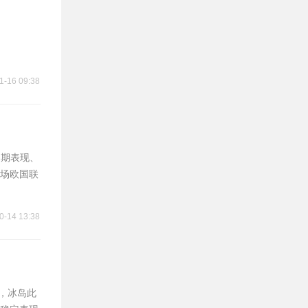
1-16 09:38
近期表现、
一场欧国联
0-14 13:38
而，冰岛此