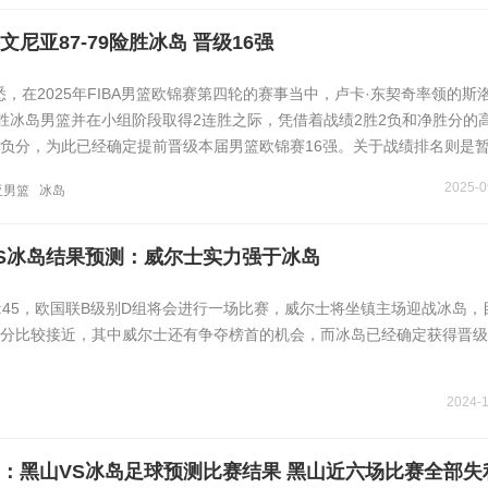
尼亚87-79险胜冰岛 晋级16强
悉，在2025年FIBA男篮欧锦赛第四轮的赛事当中，卢卡·东契奇率领的斯
9险胜冰岛男篮并在小组阶段取得2连胜之际，凭借着战绩2胜2负和净胜分的
负分，为此已经确定提前晋级本届男篮欧锦赛16强。关于战绩排名则是
2025-0
亚男篮
冰岛
S冰岛结果预测：威尔士实力强于冰岛
日3:45，欧国联B级别D组将会进行一场比赛，威尔士将坐镇主场迎战冰岛，
分比较接近，其中威尔士还有争夺榜首的机会，而冰岛已经确定获得晋级
2024-1
：黑山VS冰岛足球预测比赛结果 黑山近六场比赛全部失