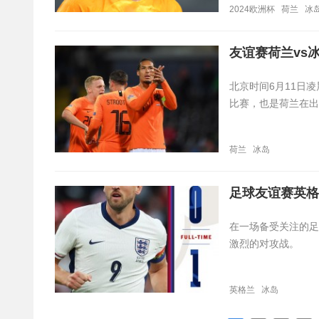
2024欧洲杯
荷兰
冰
友谊赛荷兰vs
北京时间6月11日
比赛，也是荷兰在出
荷兰
冰岛
足球友谊赛英格
在一场备受关注的足
激烈的对攻战。
英格兰
冰岛