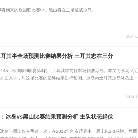
，在即将到来的欧国联比赛中，黑山将在主场迎战冰岛。
2024-1
土耳其半全场预测比赛结果分析 土耳其志在三分
日02:45，欧国联B联赛第4轮，土耳其将前往客场挑战冰岛。本文将从两队
方面入手，对这场比赛的最终结果进行预测。冰岛vs土耳其冰岛冰岛上
2024-1
：冰岛vs黑山比赛结果预测分析 主队状态起伏
冰岛与黑山仅交手过一次，在2012年的友谊赛中，黑山以2-1获胜。然