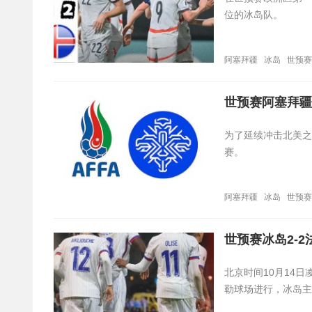
位的冰岛队。
阿塞拜疆
冰岛
世预赛
世预赛阿塞拜疆
为了延续冲击北美之
赛。
阿塞拜疆
冰岛
世预赛
世预赛冰岛2-2
北京时间10月14
勒球场进行，冰岛主