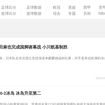
足球比分
足球数据
欧冠
英超
西甲
意
篮球比分
篮球数据
综合
专题
百科
NB
 吉田麻也完成国脚谢幕战 小川航基制胜
傍晚，日本队在东京国立竞技场迎来麒麟挑战杯比赛，对手是来自欧洲的冰
2026-0
0-2冰岛 冰岛升至第二
阶段小组赛第9轮中，世界排名第123位的阿塞拜疆队坐镇主场迎战世界排