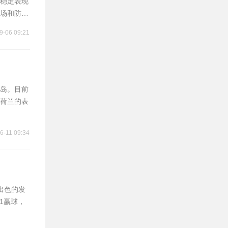
稳定表现
场和防守
结果。
9-06 09:21
冰岛。目前
荷兰的表
6-11 09:34
出色的发
1赢球，