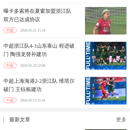
曝卡多索将在夏窗加盟浙江队
双方已达成协议
中超
2026-05-21 11:34
中超浙江队4-1山东泰山 程进破
门 陶强龙替补建功
中超
2026-05-20 22:06
中超上海海港2-2浙江队 维塔尔
破门 王钰栋建功
中超
2026-05-15 21:43
最新文章
更多