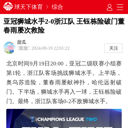
球天下体育
综合
亚冠狮城水手2-0浙江队 王钰栋险破门董
春雨屡次救险
甜瓜
首发
2024-09-19 22:01:22
关注
北京时间9月19日20:00，亚冠二级联赛小组赛
第1轮，浙江队客场挑战狮城水手。上半场，
奥乌苏造险，董春雨屡献神扑，哈伦远射破
门。下半场，狮城水手再入一球，王钰栋险破
门。最终，浙江队客场0-2不敌狮城水手。