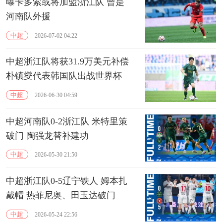
曝卡多索或将加盟浙江队 曾是
河南队外援
中超
2026-07-02 04:22
中超浙江队将获31.9万美元补偿
朴镇燮代表韩国队出战世界杯
中超
2026-06-30 04:59
中超河南队0-2浙江队 米特里策
破门 陶强龙替补建功
中超
2026-05-30 21:50
中超浙江队0-5辽宁铁人 姆本扎
戴帽 热菲尼奥、田玉达破门
中超
2026-05-24 22:56