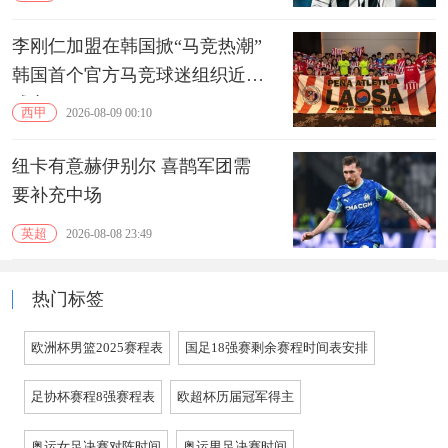
李刚仁加盟在韩国掀“马竞热潮”
韩国首个官方马竞球迷组织近期
成立
西甲
2026-08-09 00:10
纽卡有意赫伊别尔 喜鹊军团需
要补充中场
英超
2026-08-08 23:49
热门标签
欧洲杯男篮2025赛程表
国足18强赛剩余赛程时间表安排
足协杯赛程8强赛程表
欧超杯历届冠军得主
奥运女足决赛对阵时间
奥运男足决赛时间