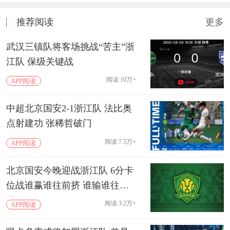
推荐阅读
更多
武汉三镇队将客场挑战“苦主”浙
江队 保级关键战
阅读:10万+
APP阅读
中超北京国安2-1浙江队 法比奥
点射建功 张稀哲破门
阅读:7.5万+
APP阅读
北京国安今晚迎战浙江队 6分卡
位战谁赢谁往前挤 谁输谁往下
掉
阅读:3.2万+
APP阅读