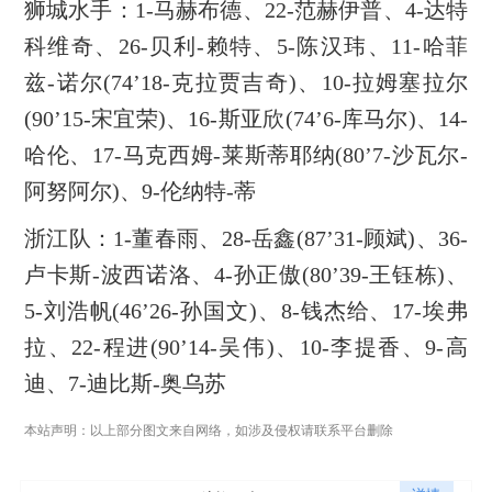
狮城水手：1-马赫布德、22-范赫伊普、4-达特
科维奇、26-贝利-赖特、5-陈汉玮、11-哈菲
兹-诺尔(74’18-克拉贾吉奇)、10-拉姆塞拉尔
(90’15-宋宜荣)、16-斯亚欣(74’6-库马尔)、14-
哈伦、17-马克西姆-莱斯蒂耶纳(80’7-沙瓦尔-
阿努阿尔)、9-伦纳特-蒂
浙江队：1-董春雨、28-岳鑫(87’31-顾斌)、36-
卢卡斯-波西诺洛、4-孙正傲(80’39-王钰栋)、
5-刘浩帆(46’26-孙国文)、8-钱杰给、17-埃弗
拉、22-程进(90’14-吴伟)、10-李提香、9-高
迪、7-迪比斯-奥乌苏
本站声明：以上部分图文来自网络，如涉及侵权请联系平台删除