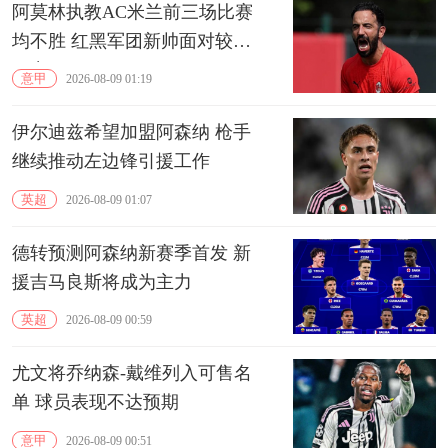
阿莫林执教AC米兰前三场比赛
均不胜 红黑军团新帅面对较大
压力
意甲
2026-08-09 01:19
伊尔迪兹希望加盟阿森纳 枪手
继续推动左边锋引援工作
英超
2026-08-09 01:07
德转预测阿森纳新赛季首发 新
援吉马良斯将成为主力
英超
2026-08-09 00:59
尤文将乔纳森-戴维列入可售名
单 球员表现不达预期
意甲
2026-08-09 00:51