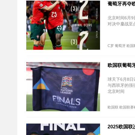
葡萄牙再夺欧
北京时间6月9
对决中鏖战至
C罗
葡萄牙
欧国
欧国联葡萄牙
球天下6月8日
与西班牙的强
北京时间
欧国联
欧国联赛
2025欧国