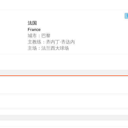
法国
France
城市：巴黎
主教练：齐内丁·齐达内
主场：法兰西大球场