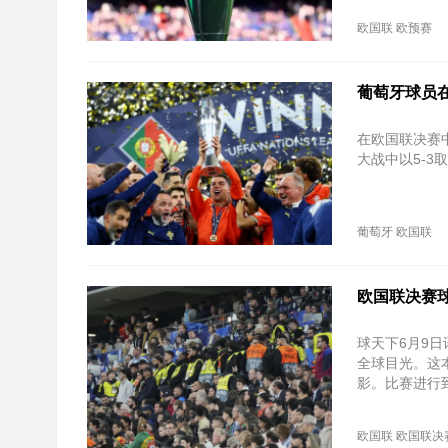
欧国联
欧预赛
葡萄牙球员
在欧国联决赛
大战中以5-
葡萄牙
欧国联
欧国联决赛
球天下6月9
全球目光。这
影。比赛进行
欧国联
欧国联决