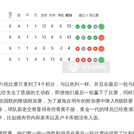
六轮比赛只拿到了4个积分，与以色列一样。并且在最后一轮与
时已经失去了晋级的主动权，即便他们最后一轮赢下了比赛，同样
欧国联的降级附加赛，为了避免在明年的附加赛中降入B级联赛
多，球队新老交替显得有些青黄不接，黄金一代的球员已经逐渐
单，比如德布劳内和多库以及卢卡库都没有入选。
B级联赛，他们唯一的一场胜利就是在最后一轮比赛中战胜了比利