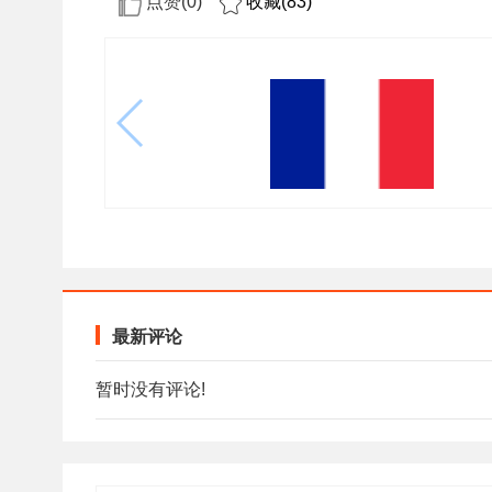
点赞(
0
)
收藏(
83
)
最新评论
暂时没有评论!