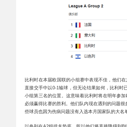
比利时在本届欧国联的小组赛中表现不佳，他们在
直接交手中以0-1输球，但无论结果如何，比利
小组第三名的位置。这意味着比利时将在明年参加
必须赢得比赛的胜利。他们队内现在遇到的问题很
些球员也因为伤病问题没有入选本月国家队的大名
以色列在A2组排名垫底，所以他们将直接降级到