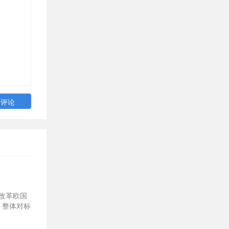
面改革欧国
，整体对标