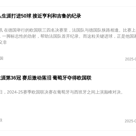
生涯打进50球 接近亨利和吉鲁的纪录
日讯 在德国举行的欧国联三四名决赛里，法国队与德国队狭路相逢。比赛
，一脚标志性的劲射，帮助法国队首开纪录。而这粒关键进球，正是他国
义非
国
2025-
生涯第36冠 赛后激动落泪 葡萄牙夺得欧国联
日，2024-25赛季欧国联决赛在葡萄牙与西班牙之间上演巅峰对决。
联
2025-0