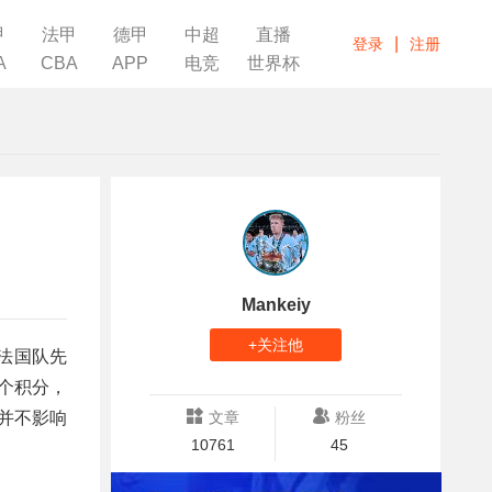
甲
法甲
德甲
中超
直播
|
登录
注册
A
CBA
APP
电竞
世界杯
Mankeiy
+关注他
法国队先
3个积分，
并不影响
文章
粉丝
10761
45