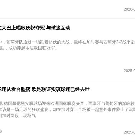
2026-0
在大巴上唱歌庆祝夺冠 与球迷互动
中，葡萄牙队通过一场跌宕起伏的大战，最终在加时赛与西班牙2-2战平
3取胜，成功捧起本届欧国联冠军。
2025-0
球迷从看台坠落 欧足联证实该球迷已经去世
日讯 德国慕尼黑安联球场迎来欧洲国家联赛决赛，西班牙与葡萄牙的巅峰
本该是一场足球的狂欢盛宴，却在加时赛上半场被一起意外事件蒙上了沉
到加时阶段，现场气
赛
2025-0