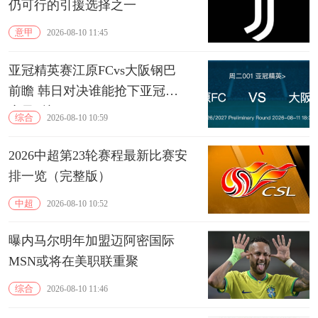
仍可行的引援选择之一
意甲
2026-08-10 11:45
亚冠精英赛江原FCvs大阪钢巴
前瞻 韩日对决谁能抢下亚冠正
赛最后门票
综合
2026-08-10 10:59
2026中超第23轮赛程最新比赛安
排一览（完整版）
中超
2026-08-10 10:52
曝内马尔明年加盟迈阿密国际
MSN或将在美职联重聚
综合
2026-08-10 11:46