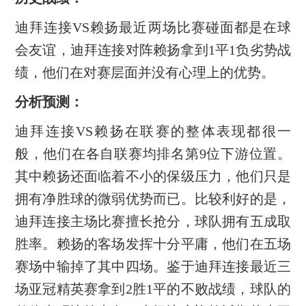
迪拜连接VS赖扬最近两场比赛碰面都是在球
会友谊，迪拜连接对阵赖扬拿到1平1负劣势战
绩，他们在对赛层面并没有心理上的优势。
分析预测：
迪拜连接VS赖扬在联赛的整体表现都很一
般，他们在各自联赛均排名第9位下游位置。
其中赖扬还面临着不小的保级压力，他们只是
拥有净胜球的微弱优势而已。比较利好的是，
迪拜连接主场比赛擅长抢分，球队拥有五成取
胜率。赖扬的客场发挥十分平庸，他们在五场
赛场中输掉了其中四场。鉴于迪拜连接最近三
场亚冠精英赛拿到2胜1平的不败战绩，球队的