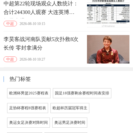
中超第22轮现场观众人数统计：
合计244300人观赛 大连英博主
场最火爆
中超
2026-08-10 10:15
李昊客战河南队贡献5次扑救8次
长传 零封拿满分
中超
2026-08-10 10:27
热门标签
欧洲杯男篮2025赛程表
国足18强赛剩余赛程时间表安排
足协杯赛程8强赛程表
欧超杯历届冠军得主
奥运女足决赛对阵时间
奥运男足决赛时间