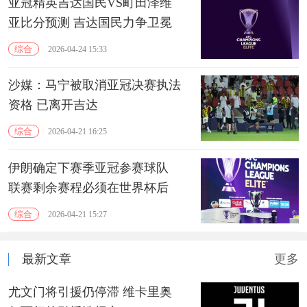
亚冠精英吉达国民VS町田泽维
亚比分预测 吉达国民力争卫冕
综合
2026-04-24 15:33
沙媒：马宁被取消亚冠决赛执法
资格 已离开吉达
综合
2026-04-21 16:25
伊朗确定下赛季亚冠参赛球队
联赛剩余赛程必须在世界杯后
综合
2026-04-21 15:27
最新文章
更多
尤文门将引援仍停滞 维卡里奥