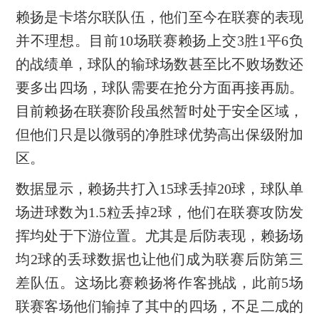
赖扬是卡塔尔联队伍，他们至今在联赛的表现
并不理想。目前10场联赛赖扬上交3胜1平6负
的战绩单，球队的输球场数甚至比不败场数还
要多出四场，球队需要在抢分方面再接再励。
目前赖扬在联赛阶段虽然暂时处于安全区域，
但他们只是以微弱的净胜球优势高出保级附加
区。
数据显示，赖扬共打入15球丢掉20球，球队单
场进球数为1.5粒丢掉2球，他们在联赛攻防发
挥均处于下游位置。尤其是后防表现，赖扬场
均2球的丢球数据也让他们成为联赛后防第三
差队伍。这场比赛赖扬将作客挑战，此前5场
联赛客场他们输掉了其中的四场，不足二成的