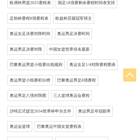
欧洲杯男篮2025赛程表
国足18强赛剩余赛程时间表安排
足协杯赛程8强赛程表
欧超杯历届冠军得主
奥运女足决赛对阵时间
奥运男足决赛时间
奥运男足决赛对阵
中国女篮世界排名最新
巴黎奥运男篮小组赛出线规则
奥运女足1/4对阵赛程图表
奥运男篮小组赛积分榜
巴黎奥运男足8强赛程
奥运男足八强对阵图
三人篮球奥运会赛程
沙特正式提交2034世界杯申办文件
奥运男足夺冠赔率
奥运会篮球
巴黎奥运中国女篮赛程表