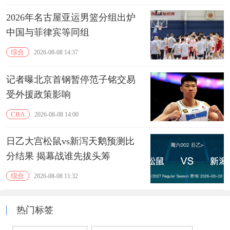
2026年名古屋亚运男篮分组出炉
中国与菲律宾等同组
综合
2026-08-08 14:37
记者曝北京首钢暂停范子铭交易
受外援政策影响
CBA
2026-08-08 14:00
日乙大宫松鼠vs新泻天鹅预测比
分结果 揭幕战谁先拔头筹
综合
2026-08-08 11:32
热门标签