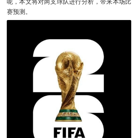
呢，本文将对两支球队进行分析，带来本场比
赛预测。