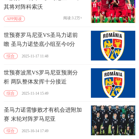
其将对阵科索沃
阅读:3.2万+
APP阅读
世预赛罗马尼亚VS圣马力诺前
瞻 圣马力诺垫底小组至今0分
综合
2025-11-17 11:48
世预赛波黑VS罗马尼亚预测分
析 两队整体发挥十分接近
综合
2025-11-14 15:49
圣马力诺需惨败才有机会进附加
赛 末轮对阵罗马尼亚
综合
2025-10-14 17:49