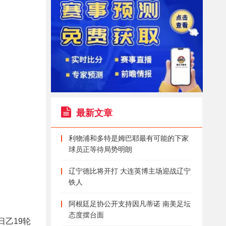
最新文章
利物浦和多特是姆巴耶最有可能的下家
球员正等待局势明朗
辽宁德比将开打 大连英博主场迎战辽宁
铁人
阿根廷足协公开支持因凡蒂诺 南美足坛
态度摆台面
乙19轮