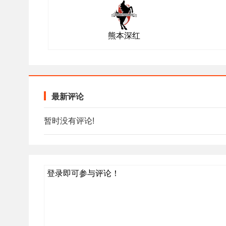
熊本深红
最新评论
暂时没有评论!
登录即可参与评论！