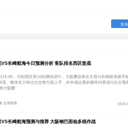
花VS长崎航海今日预测分析 客队排名西区垫底
日15:00，日职西区第16轮继续进行，大阪樱花将在主场与长崎航海展开
表现、整体实力和过往交锋方面入手，对本场比赛的最终结果进行比分预
航海大阪樱
海
足球预测
2026-0
巴VS长崎航海预测与推荐 大阪钢巴面临多线作战