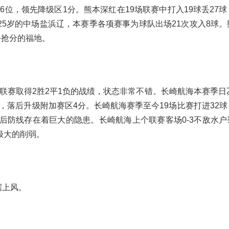
16位，领先降级区1分。熊本深红在19场联赛中打入19球丢27
5岁的中场盐浜辽，本赛季各项赛事为球队出场21次攻入8球。
手抢分的福地。
轮联赛取得2胜2平1负的战绩，状态非常不错。长崎航海本赛季日
位，落后升级附加赛区4分。长崎航海赛季至今19场比赛打进32
后防线存在着巨大的隐患。长崎航海上个联赛客场0-3不敌水户
极大的削弱。
据上风。