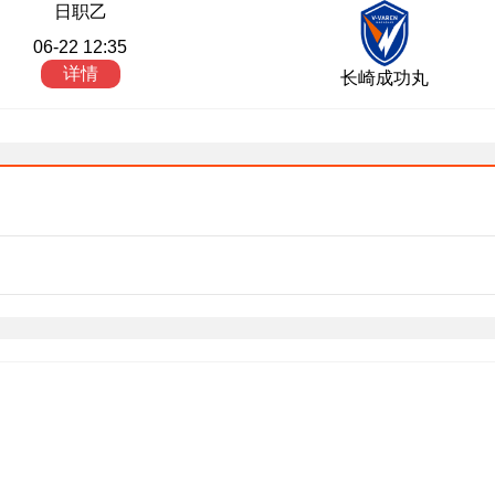
日职乙
06-22 12:35
详情
长崎成功丸