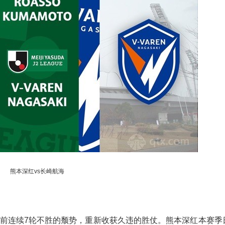
熊本深红vs长崎航海
此前连续7轮不胜的颓势，重新收获久违的胜仗。熊本深红本赛季日