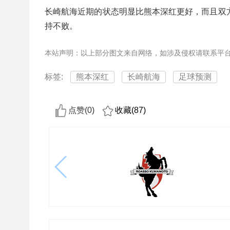
长崎航海近期的状态明显比熊本深红更好，而且双
持不败。
本站声明：以上部分图文来自网络，如涉及侵权请联系平
标签:
熊本深红
长崎航海
足球预测
点赞(
0
)
收藏(
87
)