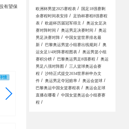
役有望保
/
欧洲杯男篮2025赛程表
国足18强赛剩
/
余赛程时间表安排
足协杯赛程8强赛程
/
/
表
欧超杯历届冠军得主
奥运女足决
/
/
赛对阵时间
奥运男足决赛时间
奥运
/
男足决赛对阵
中国女篮世界排名最
/
/
新
巴黎奥运男篮小组赛出线规则
奥
/
运女足1/4对阵赛程图表
奥运男篮小组
/
/
赛积分榜
巴黎奥运男足8强赛程
奥运
/
男足八强对阵图
三人篮球奥运会赛
/
程
沙特正式提交2034世界杯申办文
详情
/
/
/
件
奥运男足夺冠赔率
奥运会篮球
/
巴黎奥运中国女篮赛程表
奥运会足球
/
直播在哪看
中国女篮奥运会小组赛赛
/
程