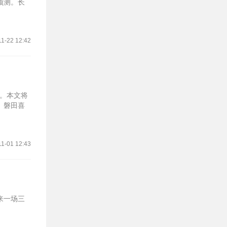
预测。长
11-22 12:42
量。本文将
。磐田喜
11-01 12:43
来一场三