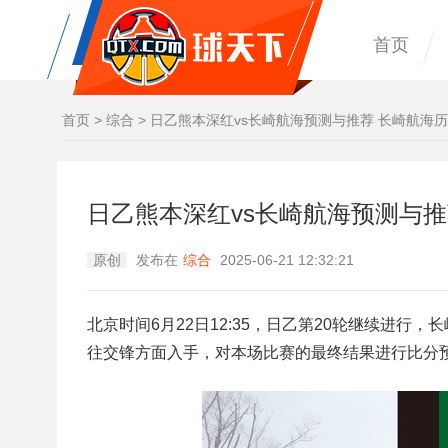
首页
首页
>
综合
>
日乙熊本深红vs长崎航海预测与推荐 长崎航海
日乙熊本深红vs长崎航海预测与推
原创
发布在
综合
2025-06-21 12:32:21
北京时间6月22日12:35，日乙第20轮继续进
往交锋方面入手，对本场比赛的最终结果进行比分