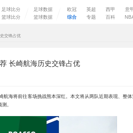
足球比分
足球数据
欧冠
英超
西甲
意
篮球比分
篮球数据
综合
专题
百科
NB
历史交锋占优
荐 长崎航海历史交锋占优
行，长崎航海将前往客场挑战熊本深红。本文将从两队近期表现、整
预测。