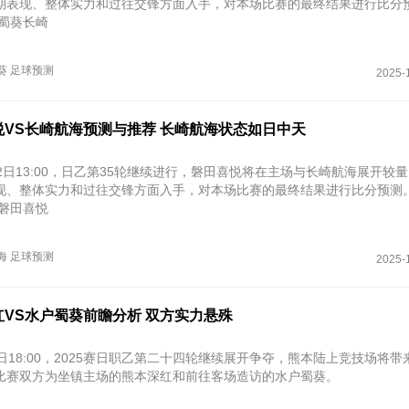
期表现、整体实力和过往交锋方面入手，对本场比赛的最终结果进行比分
户蜀葵长崎
葵
足球预测
2025-
悦VS长崎航海预测与推荐 长崎航海状态如日中天
2日13:00，日乙第35轮继续进行，磐田喜悦将在主场与长崎航海展开较
现、整体实力和过往交锋方面入手，对本场比赛的最终结果进行比分预测
海磐田喜悦
海
足球预测
2025-
VS水户蜀葵前瞻分析 双方实力悬殊
日18:00，2025赛日职乙第二十四轮继续展开争夺，熊本陆上竞技场将带
比赛双方为坐镇主场的熊本深红和前往客场造访的水户蜀葵。