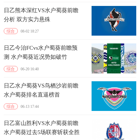
日乙熊本深红VS水户蜀葵前瞻
分析 双方实力悬殊
综合
08-02 18:27
日乙今治FCvs水户蜀葵前瞻预
测 水户蜀葵近况势如破竹
综合
06-20 16:40
日乙水户蜀葵VS鸟栖沙岩前瞻
水户蜀葵排名直逼榜首
综合
06-13 17:44
日乙富山胜利VS水户蜀葵前瞻
水户蜀葵过去5场联赛斩获全胜