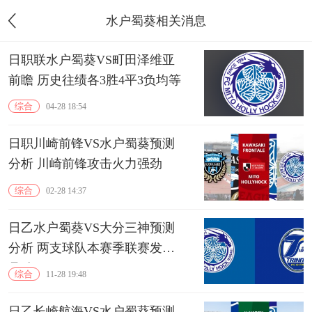
水户蜀葵相关消息
日职联水户蜀葵VS町田泽维亚
前瞻 历史往绩各3胜4平3负均等
综合
04-28 18:54
日职川崎前锋VS水户蜀葵预测
分析 川崎前锋攻击火力强劲
综合
02-28 14:37
日乙水户蜀葵VS大分三神预测
分析 两支球队本赛季联赛发挥
悬殊
综合
11-28 19:48
日乙长崎航海VS水户蜀葵预测