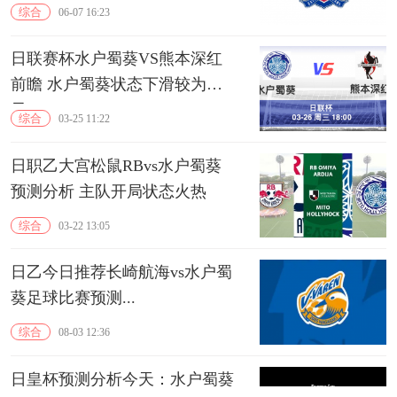
综合
06-07 16:23
日联赛杯水户蜀葵VS熊本深红
前瞻 水户蜀葵状态下滑较为明
显
综合
03-25 11:22
日职乙大宫松鼠RBvs水户蜀葵
预测分析 主队开局状态火热
综合
03-22 13:05
日乙今日推荐长崎航海vs水户蜀
葵足球比赛预测...
综合
08-03 12:36
日皇杯预测分析今天：水户蜀葵