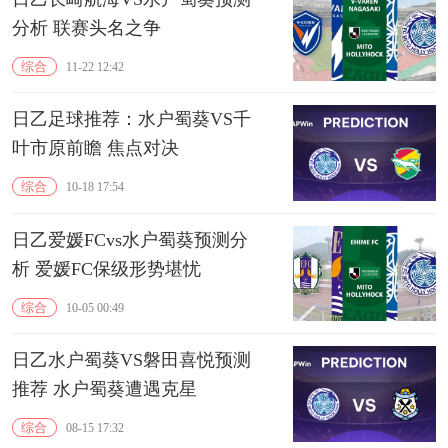
分析 联赛头名之争
综合
11-22 12:42
日乙足球推荐：水户蜀葵VS千
叶市原前瞻 焦点对决
综合
10-18 17:54
日乙爱媛FCvs水户蜀葵预测分
析 爱媛FC保级形势堪忧
综合
10-05 00:49
日乙水户蜀葵VS磐田喜悦预测
推荐 水户蜀葵遭遇克星
综合
08-15 17:32