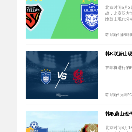
北京时间5月2
战，比赛双方
瞻蔚山现代分
蔚山现代
浦项制
韩K联蔚山现
在即将进行的
蔚山现代
光州FC
韩职蔚山现代
北京时间4月1