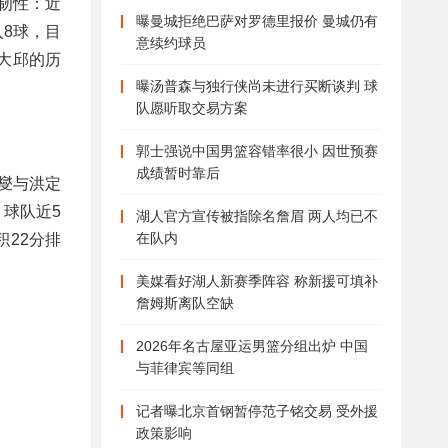
韧性：近
曝曼城拒绝巴萨对罗德里报价 曼城仍有
入8球，目
意续约球员
大邱的历
曝汤普森与独行侠尚未进行买断谈判 球
队愿听取交易方案
郭士强说中国男篮容错率很小 因世预赛
成绩暂时靠后
庆燮与洪定
球队近5
湖人官方宣传被指除名詹眉 两人均已不
在队内
22分排
美媒看好湖人新赛季阵容 称新援可填补
詹姆斯离队空缺
2026年名古屋亚运男篮分组出炉 中国
与菲律宾等同组
记者曝北京首钢暂停范子铭交易 受外援
政策影响