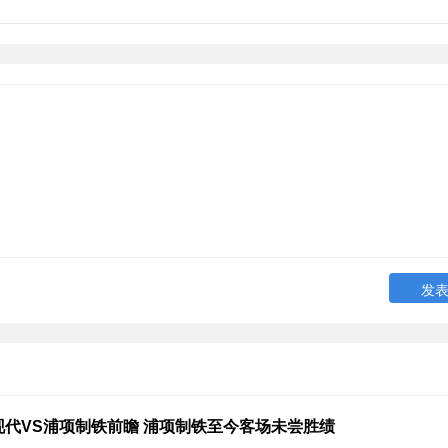
现代VS浦项制铁前瞻 浦项制铁至今客场未尝胜绩