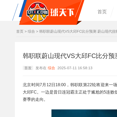
首页
首页
>
综合
>
韩职联蔚山现代VS大邱FC比分预测 蔚山现代扭
韩职联蔚山现代VS大邱FC比分预
首发
发布在
综合
2025-07-11 16:58:13
北京时间7月12日18:00，韩职联第22轮将迎
大邱FC。一边是昔日连冠霸主正处于尴尬的5连败
赛季的走向。