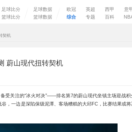
足球比分
足球数据
欧冠
英超
西甲
意
篮球比分
篮球数据
综合
专题
百科
NB
转契机
测 蔚山现代扭转契机
来一场备受关注的“冰火对决”——排名第7的蔚山现代坐镇主场迎战
低谷，一边是深陷保级泥潭、客场糟糕的大邱FC，比赛结果或将