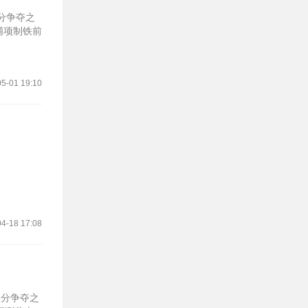
三分争夺之
浦项制铁前
5-01 19:10
4-18 17:08
三分争夺之