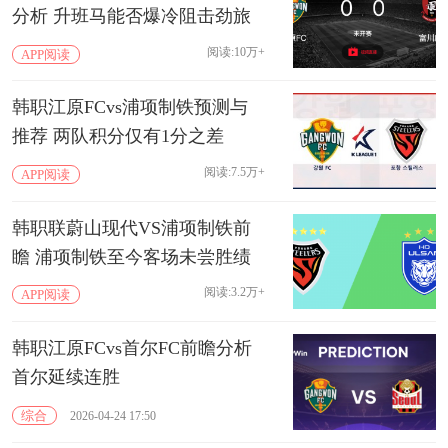
分析 升班马能否爆冷阻击劲旅
阅读:10万+
APP阅读
韩职江原FCvs浦项制铁预测与
推荐 两队积分仅有1分之差
阅读:7.5万+
APP阅读
韩职联蔚山现代VS浦项制铁前
瞻 浦项制铁至今客场未尝胜绩
阅读:3.2万+
APP阅读
韩职江原FCvs首尔FC前瞻分析
首尔延续连胜
综合
2026-04-24 17:50