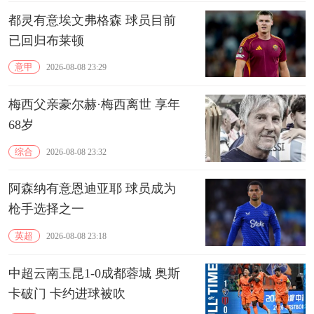
都灵有意埃文弗格森 球员目前
已回归布莱顿
意甲
2026-08-08 23:29
梅西父亲豪尔赫·梅西离世 享年
68岁
综合
2026-08-08 23:32
阿森纳有意恩迪亚耶 球员成为
枪手选择之一
英超
2026-08-08 23:18
中超云南玉昆1-0成都蓉城 奥斯
卡破门 卡约进球被吹