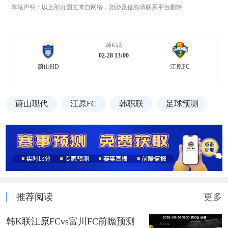
本站声明：以上部分图文来自网络，如涉及侵权请联系平台删除
韩K联
02-28 13:00
蔚山HD
江原FC
蔚山现代
江原FC
韩职联
足球预测
推荐阅读
更多
韩K联江原FCvs富川FC前瞻预测