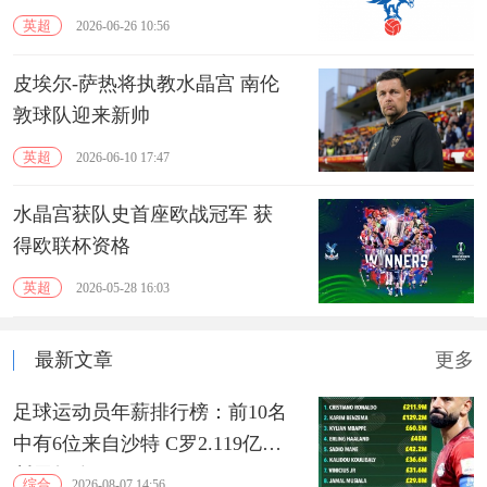
英超
2026-06-26 10:56
皮埃尔-萨热将执教水晶宫 南伦
敦球队迎来新帅
英超
2026-06-10 17:47
水晶宫获队史首座欧战冠军 获
得欧联杯资格
英超
2026-05-28 16:03
最新文章
更多
足球运动员年薪排行榜：前10名
中有6位来自沙特 C罗2.119亿镑
断层领跑‌
综合
2026-08-07 14:56