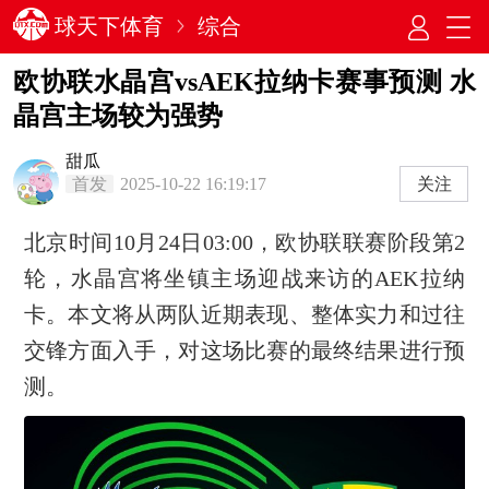
球天下体育
综合
欧协联水晶宫vsAEK拉纳卡赛事预测 水
晶宫主场较为强势
甜瓜
首发
2025-10-22 16:19:17
关注
北京时间10月24日03:00，欧协联联赛阶段第2
轮，水晶宫将坐镇主场迎战来访的AEK拉纳
卡。本文将从两队近期表现、整体实力和过往
交锋方面入手，对这场比赛的最终结果进行预
测。