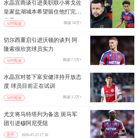
水晶宫商谈引进美职联小将戈佐
皇家盐湖城本希望留住他打完本
赛季
阅读:10万+
APP阅读
切尔西重启引进沃顿的谈判 阿
隆索很欣赏球员实力
阅读:7.5万+
APP阅读
水晶宫对签下富安健洋持开放态
度 球员目前正在试训
阅读:3.2万+
APP阅读
尤文将马特塔列为备选 斑马军
团引进穆阿尼受阻
意甲
2026-07-23 17:50