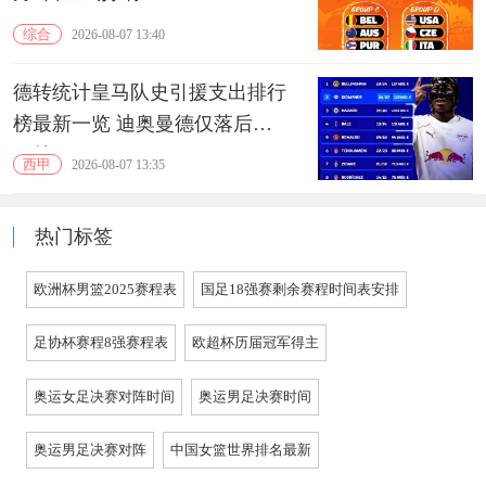
综合
2026-08-07 13:40
德转统计皇马队史引援支出排行
榜最新一览 迪奥曼德仅落后于
贝林厄姆
西甲
2026-08-07 13:35
热门标签
欧洲杯男篮2025赛程表
国足18强赛剩余赛程时间表安排
足协杯赛程8强赛程表
欧超杯历届冠军得主
奥运女足决赛对阵时间
奥运男足决赛时间
奥运男足决赛对阵
中国女篮世界排名最新