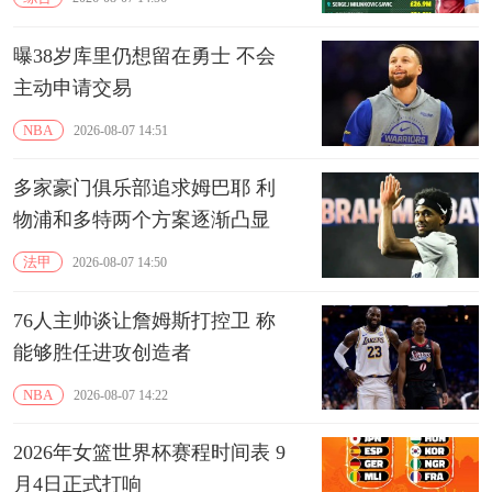
曝38岁库里仍想留在勇士 不会
主动申请交易
NBA
2026-08-07 14:51
多家豪门俱乐部追求姆巴耶 利
物浦和多特两个方案逐渐凸显
法甲
2026-08-07 14:50
76人主帅谈让詹姆斯打控卫 称
能够胜任进攻创造者
NBA
2026-08-07 14:22
2026年女篮世界杯赛程时间表 9
月4日正式打响