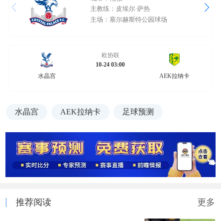
主教练：皮埃尔·萨热
主场：塞尔赫斯特公园球场
欧协联
10-24 03:00
水晶宫
AEK拉纳卡
水晶宫
AEK拉纳卡
足球预测
推荐阅读
更多