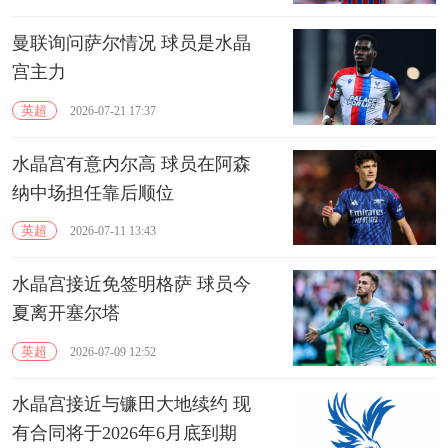
曼联询问萨尔情况 球员是水晶
宫主力
英超
2026-07-21 17:37
水晶宫有意内尔高 球员在阿森
纳中场担任靠后顺位
英超
2026-07-11 13:43
水晶宫接近免签明格萨 球员今
夏离开塞尔塔
英超
2026-07-09 12:52
水晶宫接近与镰田大地续约 现
有合同将于‌2026年6月底到期‌