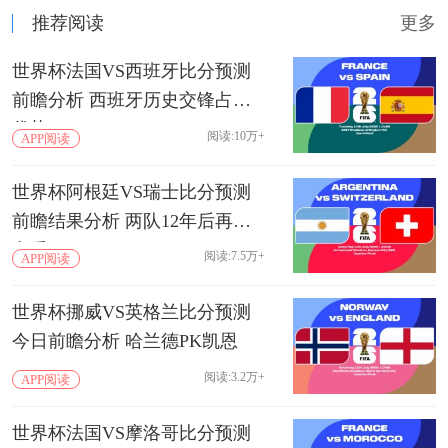
推荐阅读
更多
世界杯法国VS西班牙比分预测
前瞻分析 西班牙历史交锋占据
优势
阅读:10万+
APP阅读
世界杯阿根廷VS瑞士比分预测
前瞻结果分析 两队12年后再度
交手
阅读:7.5万+
APP阅读
世界杯挪威VS英格兰比分预测
今日前瞻分析 哈兰德PK凯恩
阅读:3.2万+
APP阅读
世界杯法国VS摩洛哥比分预测