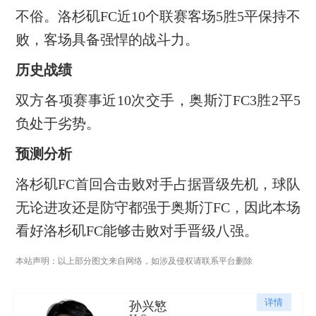
不俗。洛杉矶FC近10个联赛客场5胜5平保持不
败，客场具备强悍的战斗力。
历史战绩
双方各项赛事近10次交手，奥斯汀FC3胜2平5
负处于劣势。
预测分析
洛杉矶FC首回合击败对手占据晋级先机，球队
无论进攻还是防守都强于奥斯汀FC，因此本场
看好洛杉矶FC能够击败对手晋级八强。
本站声明：以上部分图文来自网络，如涉及侵权请联系平台删除
详情
孙兴慜