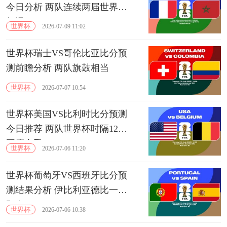
今日分析 两队连续两届世界杯
相遇
世界杯
2026-07-09 11:02
世界杯瑞士VS哥伦比亚比分预
测前瞻分析 两队旗鼓相当
世界杯
2026-07-07 10:54
世界杯美国VS比利时比分预测
今日推荐 两队世界杯时隔12年
再度交手
世界杯
2026-07-06 11:20
世界杯葡萄牙VS西班牙比分预
测结果分析 伊比利亚德比一触
即发
世界杯
2026-07-06 10:38