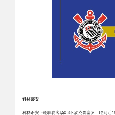
科林蒂安
科林蒂安上轮联赛客场0-3不敌克鲁塞罗，吃到近