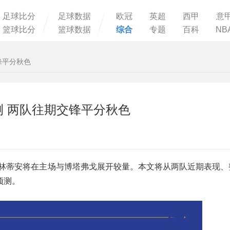
足球比分
足球数据
欧冠
英超
西甲
意
篮球比分
篮球数据
综合
专题
百科
NB
锋平分秋色
测 两队往期交锋平分秋色
行，科林蒂安将在主场与博塔弗戈展开较量。本文将从两队近期表现
预测。