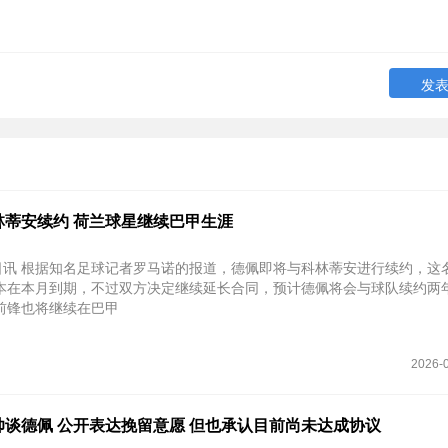
林蒂安续约 荷兰球星继续巴甲生涯
7日讯 根据知名足球记者罗马诺的报道，德佩即将与科林蒂安进行续约，这
本在本月到期，不过双方决定继续延长合同，预计德佩将会与球队续约两
前锋也将继续在巴甲
2026-0
帅谈德佩 公开表达挽留意愿 但也承认目前尚未达成协议