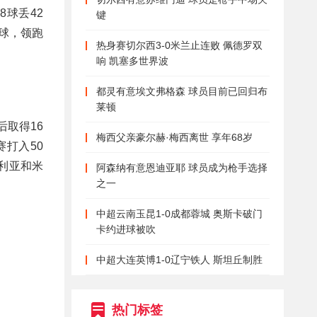
8球丢42
键
球，领跑
热身赛切尔西3-0米兰止连败 佩德罗双
响 凯塞多世界波
都灵有意埃文弗格森 球员目前已回归布
莱顿
后取得16
梅西父亲豪尔赫·梅西离世 享年68岁
打入50
利亚和米
阿森纳有意恩迪亚耶 球员成为枪手选择
之一
中超云南玉昆1-0成都蓉城 奥斯卡破门
卡约进球被吹
中超大连英博1-0辽宁铁人 斯坦丘制胜
热门标签