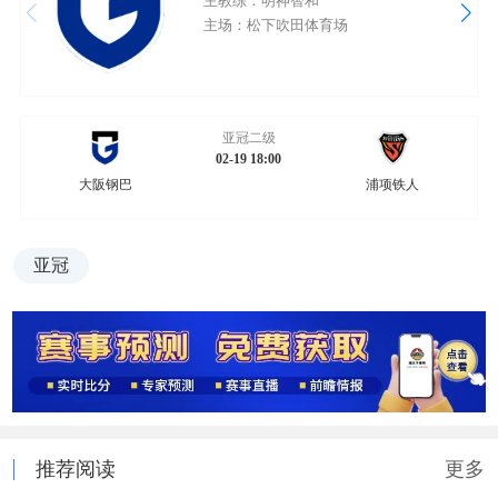
主教练：明神智和
主场：松下吹田体育场
亚冠二级
02-19 18:00
大阪钢巴
浦项铁人
亚冠
推荐阅读
更多