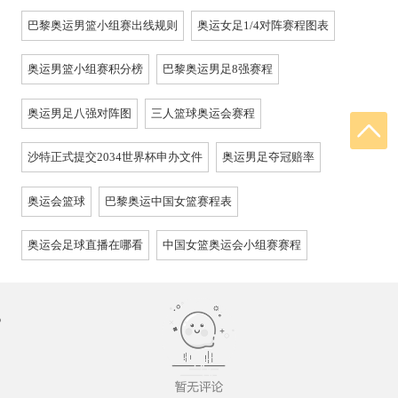
巴黎奥运男篮小组赛出线规则
奥运女足1/4对阵赛程图表
奥运男篮小组赛积分榜
巴黎奥运男足8强赛程
奥运男足八强对阵图
三人篮球奥运会赛程
沙特正式提交2034世界杯申办文件
奥运男足夺冠赔率
奥运会篮球
巴黎奥运中国女篮赛程表
奥运会足球直播在哪看
中国女篮奥运会小组赛赛程