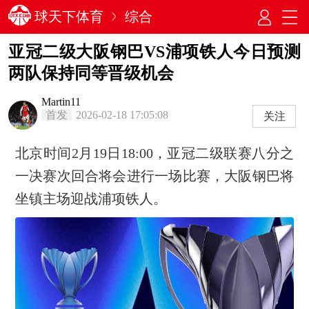
球天下体育
综合
亚冠二级大阪钢巴VS浦项铁人今日预测
两队保持同等晋级机会
Martin11
首发
2026-02-18 17:05:08
关注
北京时间2月19日18:00，亚冠二级联赛八分之
一决赛次回合将会进行一场比赛，大阪钢巴将
坐镇主场迎战浦项铁人。