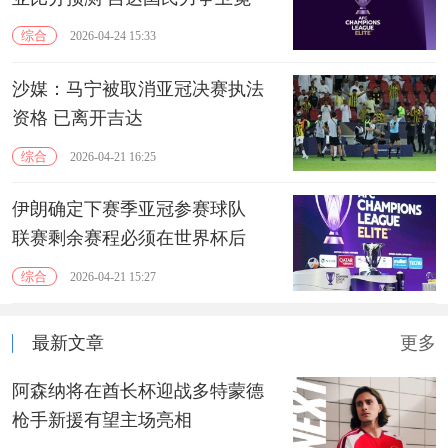
综合
2026-04-24 15:33
沙媒：马宁被取消亚冠决赛执法
资格 已离开吉达
综合
2026-04-21 16:25
伊朗确定下赛季亚冠参赛球队
联赛剩余赛程必须在世界杯后
综合
2026-04-21 15:27
最新文章
更多
阿森纳将在酋长杯迎战多特蒙德
枪手新援有望主场亮相