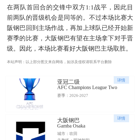
在两队首回合的交锋中双方1:1战平，因此目
前两队的晋级机会是同等的。不过本场比赛大
阪钢巴回到主场作战，再加上球队已经开始新
赛季的比赛，大阪钢巴有望在主场拿下对手晋
级。因此，本场比赛看好大阪钢巴主场取胜。
本站声明：以上部分图文来自网络，如涉及侵权请联系平台删除
详情
亚冠二级
AFC Champions League Two
赛季：2026-2027
详情
大阪钢巴
Gamba Osaka
城市：吹田