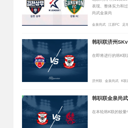
表现、整体实力和过
尚武金泉尚
金泉尚武
江原FC
足
韩职联济州SK
在即将进行的韩K联
济州联
金泉尚武
K联
韩职联金泉尚武
在本轮韩K联的较量