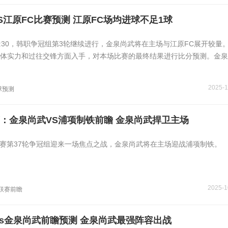
S江原FC比赛预测 江原FC场均进球不足1球
15:30，韩职争冠组第3轮继续进行，金泉尚武将在主场与江原FC展开较量
体实力和过往交锋方面入手，对本场比赛的最终结果进行比分预测。金泉
2025-1
球预测
：金泉尚武VS浦项制铁前瞻 金泉尚武捍卫主场
，K联赛第37轮争冠组迎来一场焦点之战，金泉尚武将在主场迎战浦项制铁。
2025-1
联赛前瞻
vs金泉尚武前瞻预测 金泉尚武最强阵容出战