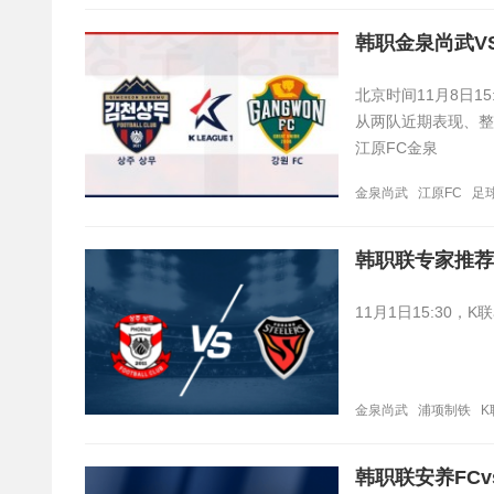
韩职金泉尚武V
北京时间11月8日
从两队近期表现、整
江原FC金泉
金泉尚武
江原FC
足
韩职联专家推荐
11月1日15:30
金泉尚武
浦项制铁
K
韩职联安养FC