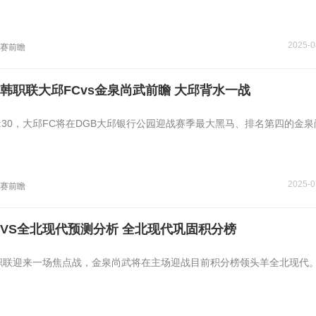
2025-0
联赛前瞻
韩职联大邱FCvs金泉尚武前瞻 大邱背水一战
8:30，大邱FC将在DGB大邱银行公园迎战赛季最大黑马、排名第四的金
2025-0
联赛前瞻
VS全北现代预测分析 全北现代巩固积分榜
0，韩职联迎来一场焦点战，金泉尚武将在主场迎战目前积分榜领头羊全北现代