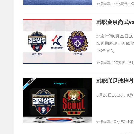
金泉尚武
全北现代
K
韩职金泉尚武v
北京时间6月22日1
队近期表现、整体实
FC金泉尚
金泉尚武
FC安养
足
韩职联足球推荐
5月28日18:3
金泉尚武
首尔FC
K