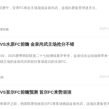
联赛中，安养FC将在主场迎战金泉尚武，这场比赛备受球迷关注。
2025-1
联赛前瞻
VS水原FC前瞻 金泉尚武主场抢分不错
18:00，2025赛季韩职联第二十七轮继续展开争夺，金泉综合运动场将带
镇主场的金泉尚武和前往客场造访的水原FC。
2025-0
职联
VS首尔FC前瞻预测 首尔FC来势汹汹
将展开之际，韩国联赛劲旅首尔FC将客场挑战金泉尚武，这场比赛备受