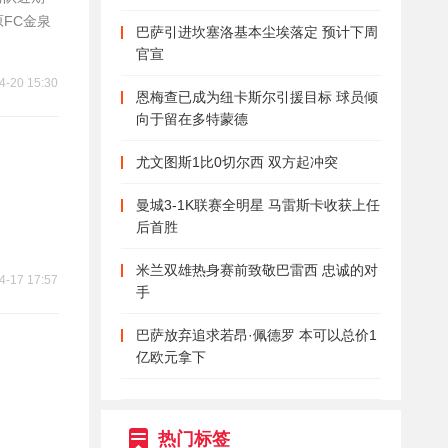
FC金泉
巴萨引进坎塞洛基本尘埃落定 预计下周
官宣
4-20 15:30
恩梅查已成为纽卡斯尔引援目标 球员倾
向于留在多特蒙德
尤文图斯1比0切尔西 双方起冲突
曼城3-1K联赛全明星 马雷斯卡收获上任
后首胜
米兰双雄热身赛前致敬巴雷西 忠诚的对
4-17 17:57
手
巴萨放弃追求若昂·佩德罗 本可以总价1
亿欧元拿下
热门标签