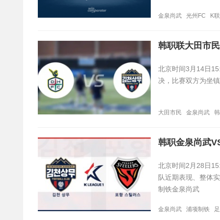
金泉尚武
光州FC
K
韩职联大田市民
北京时间3月14日1
决，比赛双方为坐镇
大田市民
金泉尚武
韩
韩职金泉尚武V
北京时间2月28日
队近期表现、整体实
制铁金泉尚武
金泉尚武
浦项制铁
足