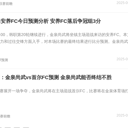
2025-0
联赛前瞻
s安养FC今日预测分析 安养FC落后争冠组3分
8:00，韩职第20轮继续进行，金泉尚武将坐镇主场迎战来访的安养FC。
力和过往交锋方面入手，对本场比赛的最终结果进行比分预测。金泉尚武
2025-0
球预测
：金泉尚武vs首尔FC预测 金泉尚武能否终结不胜
0，K联赛展开一场争夺，金泉尚武将在主场迎战首尔FC，比赛将在金泉体育场
2025-0
联赛前瞻