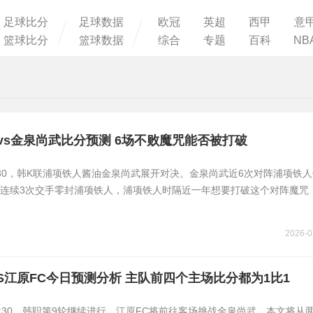
足球比分
足球数据
欧冠
英超
西甲
意
篮球比分
篮球数据
综合
专题
百科
NB
vs金泉尚武比分预测 6场不败魔咒能否被打破
8:30，韩K联浦项铁人酱油金泉尚武展开对决。金泉尚武近6次对阵浦项铁人
连续3次交手零封浦项铁人，浦项铁人时隔近一年想要打破这个对阵魔咒
2026-0
S江原FC今日预测分析 主队前四个主场比分都为1比1
18:30，韩职第9轮继续进行，江原FC将前往客场挑战金泉尚武。本文将从