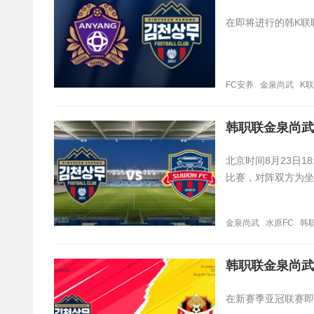
在即将进行的韩K联
FC安养
金泉尚武
K
韩职联金泉尚武
​北京时间8月23日
比赛，对阵双方为坐
金泉尚武
水原FC
韩
韩职联金泉尚武
在新赛季亚冠联赛即