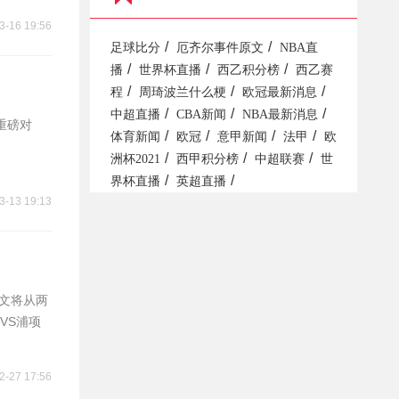
3-16 19:56
/
/
足球比分
厄齐尔事件原文
NBA直
/
/
/
播
世界杯直播
西乙积分榜
西乙赛
/
/
/
程
周琦波兰什么梗
欧冠最新消息
/
/
/
中超直播
CBA新闻
NBA最新消息
重磅对
/
/
/
/
体育新闻
欧冠
意甲新闻
法甲
欧
/
/
/
洲杯2021
西甲积分榜
中超联赛
世
/
/
界杯直播
英超直播
3-13 19:13
本文将从两
VS浦项
2-27 17:56