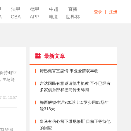
甲
法甲
德甲
中超
直播
|
登录
注册
A
CBA
APP
电竞
世界杯
最新文章
姆巴佩官宣恋情 事业爱情双丰收
保持4胜2
，主场能
吉达国民有意邀请德尚执教 至今已经有
多家俱乐部和德尚传出绯闻
7-31 13:57
梅西解锁生涯920球 比C罗少用93场年
轻313天
皇马有信心留下维尼修斯 目前正等待他
的回应
两队近期