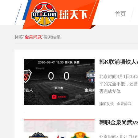
首页
标签“
金泉尚武
”搜索结果
韩K联浦项铁人
北京时间8月1日1
平的完全不败，还曾
否完成复仇
浦项制铁
金泉尚武
韩职金泉尚武V
北京时间4月21日