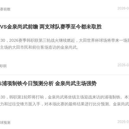
2026-0
联赛前瞻
VS金泉尚武前瞻 两支球队赛季至今都未取胜
5:30，2026赛季韩职联第三轮战火继续燃起，大田世界杯球场将带来一场
主场的大田市民和前往客场造访的金泉尚武。
2026-0
职联
S浦项制铁今日预测分析 金泉尚武主场强势
15:30，韩职第1轮即将打响，金泉尚武将坐镇主场迎战来访的浦项制铁。
力和过往交锋方面入手，对本场比赛的最终结果进行比分预测。金泉尚武
2026-0
球预测