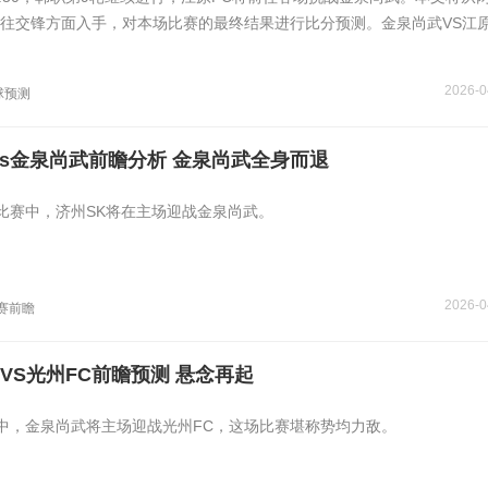
往交锋方面入手，对本场比赛的最终结果进行比分预测。金泉尚武VS江原
2026-0
球预测
vs金泉尚武前瞻分析 金泉尚武全身而退
比赛中，济州SK将在主场迎战金泉尚武。
2026-0
赛前瞻
VS光州FC前瞻预测 悬念再起
中，金泉尚武将主场迎战光州FC，这场比赛堪称势均力敌。