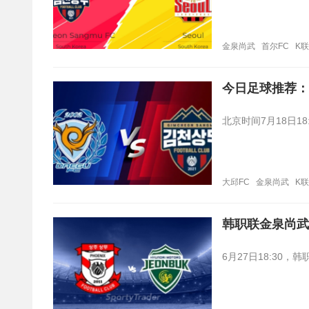
金泉尚武
首尔FC
K
今日足球推荐：
北京时间7月18日1
大邱FC
金泉尚武
K
韩职联金泉尚武
6月27日18:3