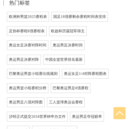
热门标签
欧洲杯男篮2025赛程表
国足18强赛剩余赛程时间表安排
足协杯赛程8强赛程表
欧超杯历届冠军得主
奥运女足决赛对阵时间
奥运男足决赛时间
奥运男足决赛对阵
中国女篮世界排名最新
巴黎奥运男篮小组赛出线规则
奥运女足1/4对阵赛程图表
奥运男篮小组赛积分榜
巴黎奥运男足8强赛程
奥运男足八强对阵图
三人篮球奥运会赛程
沙特正式提交2034世界杯申办文件
奥运男足夺冠赔率