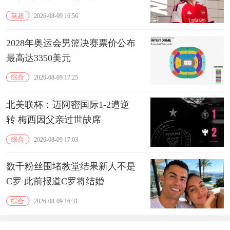
英超
2026-08-09 16:56
2028年奥运会男篮决赛票价公布
最高达3350美元
综合
2026-08-09 17:25
北美联杯：迈阿密国际1-2遭逆
转 梅西因父亲过世缺席
综合
2026-08-09 17:03
数千粉丝围堵教堂结果新人不是
C罗 此前报道C罗将结婚
综合
2026-08-09 16:31