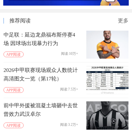
推荐阅读
更多
中足联：延边龙鼎福布斯停赛4
场 因球场出现暴力行为
阅读:10万+
APP阅读
2026中甲联赛现场观众人数统计
高清图文一览（第17轮）
阅读:7.5万+
APP阅读
前中甲外援被混凝土墙砸中去世
曾效力武汉卓尔
阅读:3.2万+
APP阅读