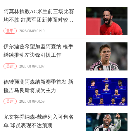
阿莫林执教AC米兰前三场比赛
均不胜 红黑军团新帅面对较大
压力
意甲
2026-08-09 01:19
伊尔迪兹希望加盟阿森纳 枪手
继续推动左边锋引援工作
英超
2026-08-09 01:07
德转预测阿森纳新赛季首发 新
援吉马良斯将成为主力
英超
2026-08-09 00:59
尤文将乔纳森-戴维列入可售名
单 球员表现不达预期