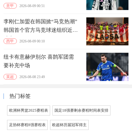
意甲
2026-08-09 00:51
李刚仁加盟在韩国掀“马竞热潮”
韩国首个官方马竞球迷组织近期
成立
西甲
2026-08-09 00:10
纽卡有意赫伊别尔 喜鹊军团需
要补充中场
英超
2026-08-08 23:49
热门标签
欧洲杯男篮2025赛程表
国足18强赛剩余赛程时间表安排
足协杯赛程8强赛程表
欧超杯历届冠军得主