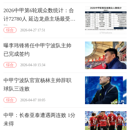
2026中甲第6轮观众数统计：合
计72780人 延边龙鼎主场最受欢
迎
综合
2026-04-27 17:51
曝李玮锋将任中甲宁波队主帅
已完成签约
综合
2026-04-10 15:34
中甲宁波队官宣杨林主帅辞职
球队三连败
综合
2026-04-07 10:05
中甲：长春亚泰遭遇两连败 1分
未得