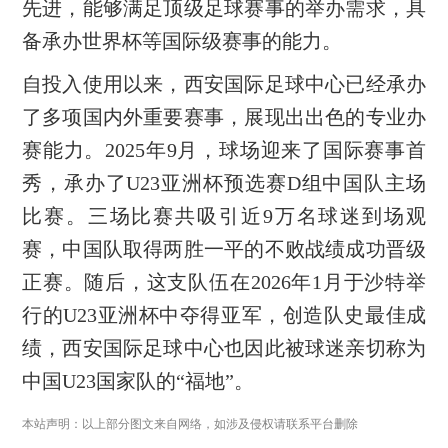
先进，能够满足顶级足球赛事的举办需求，具
备承办世界杯等国际级赛事的能力。
自投入使用以来，西安国际足球中心已经承办
了多项国内外重要赛事，展现出出色的专业办
赛能力。2025年9月，球场迎来了国际赛事首
秀，承办了U23亚洲杯预选赛D组中国队主场
比赛。三场比赛共吸引近9万名球迷到场观
赛，中国队取得两胜一平的不败战绩成功晋级
正赛。随后，这支队伍在2026年1月于沙特举
行的U23亚洲杯中夺得亚军，创造队史最佳成
绩，西安国际足球中心也因此被球迷亲切称为
中国U23国家队的“福地”。
本站声明：以上部分图文来自网络，如涉及侵权请联系平台删除