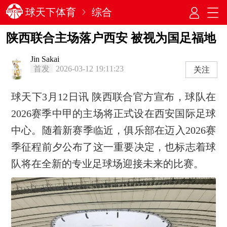
球天下体育
综合
陕西联合主场落户西安 被视为国足福地
Jin Sakai
首发
2026-03-12 19:11:23
关注
球天下3月12日讯 陕西联合官方宣布，球队在
2026赛季中甲的主场将正式设在西安国际足球
中心。随着新赛季临近，俱乐部在迈入2026赛
季征程前夕公布了这一重要决定，也标志着球
队将在全新的专业足球场迎接未来的比赛。