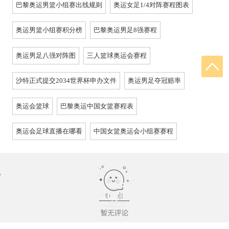
巴黎奥运男篮小组赛出线规则
奥运女足1/4对阵赛程图表
奥运男篮小组赛积分榜
巴黎奥运男足8强赛程
奥运男足八强对阵图
三人篮球奥运会赛程
沙特正式提交2034世界杯申办文件
奥运男足夺冠赔率
奥运会篮球
巴黎奥运中国女篮赛程表
奥运会足球直播在哪看
中国女篮奥运会小组赛赛程