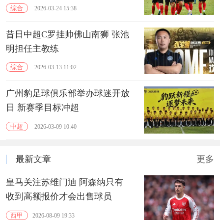
综合
2026-03-24 15:38
昔日中超C罗挂帅佛山南狮 张池
明担任主教练
综合
2026-03-13 11:02
广州豹足球俱乐部举办球迷开放
日 新赛季目标冲超
中超
2026-03-09 10:40
最新文章
更多
皇马关注苏维门迪 阿森纳只有
收到高额报价才会出售球员
西甲
2026-08-09 19:33