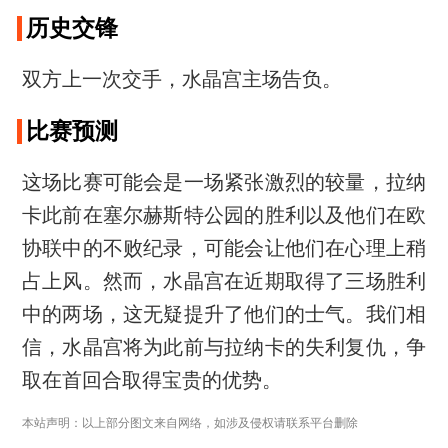
历史交锋
双方上一次交手，水晶宫主场告负。
比赛预测
这场比赛可能会是一场紧张激烈的较量，拉纳
卡此前在塞尔赫斯特公园的胜利以及他们在欧
协联中的不败纪录，可能会让他们在心理上稍
占上风。然而，水晶宫在近期取得了三场胜利
中的两场，这无疑提升了他们的士气。我们相
信，水晶宫将为此前与拉纳卡的失利复仇，争
取在首回合取得宝贵的优势。
本站声明：以上部分图文来自网络，如涉及侵权请联系平台删除