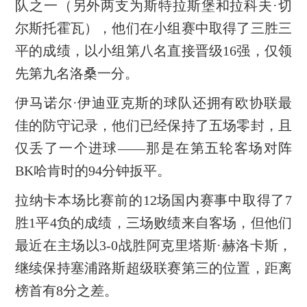
队之一（另外两支为斯特拉斯堡和拉科夫·切
尔斯托霍瓦），他们在小组赛中取得了三胜三
平的成绩，以小组第八名直接晋级16强，仅领
先第九名洛桑一分。
伊马诺尔·伊迪亚克斯的球队还拥有欧协联最
佳的防守记录，他们已经保持了五场零封，且
仅丢了一个进球——那是在第五轮客场对阵
BK哈肯时的94分钟扳平。
拉纳卡本场比赛前的12场国内赛事中取得了7
胜1平4负的成绩，三场败绩来自客场，但他们
最近在主场以3-0战胜阿克里塔斯·赫洛卡斯，
继续保持塞浦路斯超级联赛第三的位置，距离
榜首有8分之差。