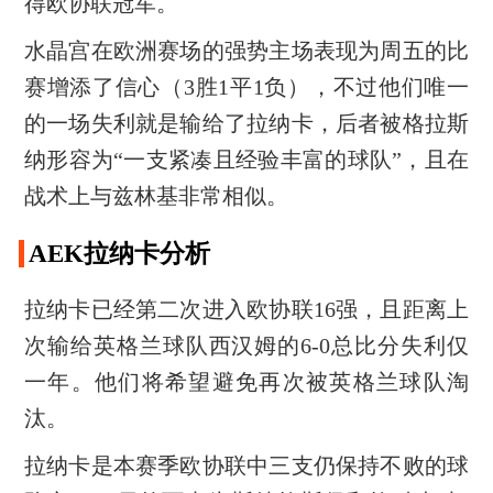
得欧协联冠军。
水晶宫在欧洲赛场的强势主场表现为周五的比
赛增添了信心（3胜1平1负），不过他们唯一
的一场失利就是输给了拉纳卡，后者被格拉斯
纳形容为“一支紧凑且经验丰富的球队”，且在
战术上与兹林基非常相似。
AEK拉纳卡分析
拉纳卡已经第二次进入欧协联16强，且距离上
次输给英格兰球队西汉姆的6-0总比分失利仅
一年。他们将希望避免再次被英格兰球队淘
汰。
拉纳卡是本赛季欧协联中三支仍保持不败的球