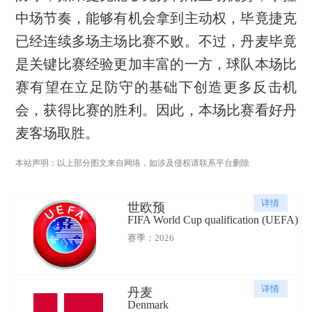
中场节奏，能够有机会拿到主动权，毕竟捷克
已经连续多场主场比赛不败。不过，丹麦毕竟
是关键比赛经验更加丰富的一方，球队本场比
赛有望在立足防守的基础下创造更多反击机
会，获得比赛的胜利。因此，本场比赛看好丹
麦客场取胜。
本站声明：以上部分图文来自网络，如涉及侵权请联系平台删除
详情
世欧预
FIFA World Cup qualification (UEFA)
赛季：2026
详情
丹麦
Denmark