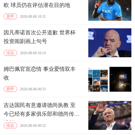
欧 球员仍在评估潜在目的地
意甲
2026-08-06 10:31
因凡蒂诺首次公开道歉 世界杯
投资闹剧画上句号
综合
2026-08-06 10:14
姆巴佩官宣恋情 事业爱情双丰
收
西甲
2026-08-06 09:53
吉达国民有意邀请德尚执教 至
今已经有多家俱乐部和德尚传出
绯闻
综合
2026-08-06 09:52