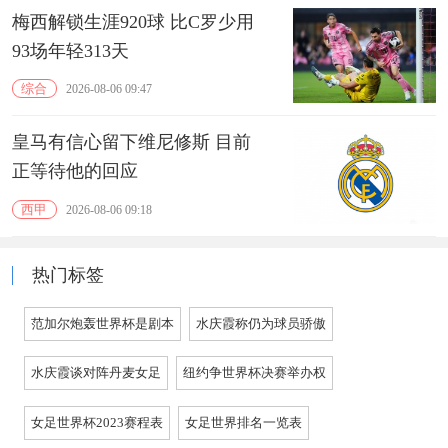
梅西解锁生涯920球 比C罗少用
93场年轻313天
综合
2026-08-06 09:47
皇马有信心留下维尼修斯 目前
正等待他的回应
西甲
2026-08-06 09:18
热门标签
范加尔炮轰世界杯是剧本
水庆霞称仍为球员骄傲
水庆霞谈对阵丹麦女足
纽约争世界杯决赛举办权
女足世界杯2023赛程表
女足世界排名一览表