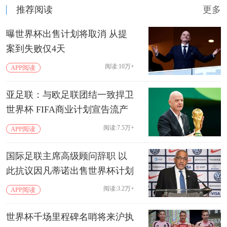
推荐阅读
更多
曝世界杯出售计划将取消 从提
案到失败仅4天
阅读:10万+
APP阅读
亚足联：与欧足联团结一致捍卫
世界杯 FIFA商业计划宣告流产
阅读:7.5万+
APP阅读
国际足联主席高级顾问辞职 以
此抗议因凡蒂诺出售世界杯计划
阅读:3.2万+
APP阅读
世界杯千场里程碑名哨将来沪执