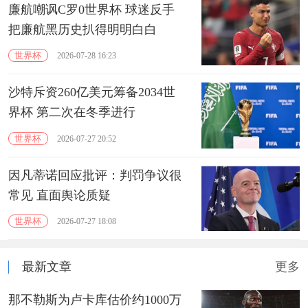
廉航嘲讽C罗0世界杯 球迷反手
把廉航黑历史扒得明明白白
世界杯
2026-07-28 16:23
沙特斥资260亿美元筹备2034世
界杯 第二次在冬季进行
世界杯
2026-07-27 20:52
因凡蒂诺回应批评：判罚争议很
常见 直面舆论质疑
世界杯
2026-07-27 18:08
最新文章
更多
那不勒斯为卢卡库估价约1000万