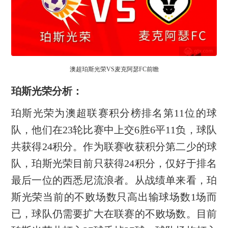
澳超珀斯光荣VS麦克阿瑟FC前瞻
珀斯光荣分析：
珀斯光荣为澳超联赛积分榜排名第11位的球
队，他们在23轮比赛中上交6胜6平11负，球队
共获得24积分。作为联赛收获积分第二少的球
队，珀斯光荣目前只获得24积分，仅好于排名
最后一位的西悉尼流浪者。从战绩单来看，珀
斯光荣当前的不败场数只高出输球场数1场而
已，球队仍需要扩大在联赛的不败场数。目前