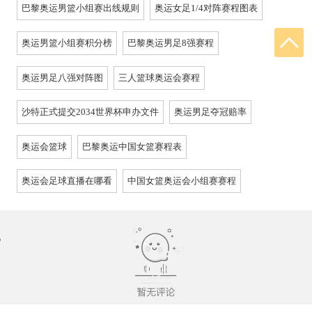
巴黎奥运男篮小组赛出线规则
奥运女足1/4对阵赛程图表
奥运男篮小组赛积分榜
巴黎奥运男足8强赛程
奥运男足八强对阵图
三人篮球奥运会赛程
沙特正式提交2034世界杯申办文件
奥运男足夺冠赔率
奥运会篮球
巴黎奥运中国女篮赛程表
奥运会足球直播在哪看
中国女篮奥运会小组赛赛程