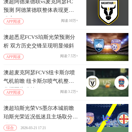
澳超阿德莱德联vs麦克阿瑟FC
预测 阿德莱德联整体表现更加
稳定
阅读:10万+
APP阅读
澳超悉尼FCVS珀斯光荣预测分
析 双方历史交锋呈现明显倾斜
阅读:7.5万+
APP阅读
澳超麦克阿瑟FCVS纽卡斯尔喷
气机前瞻 纽卡斯尔喷气机整体
发挥更为稳健
阅读:3.2万+
APP阅读
澳超珀斯光荣VS墨尔本城前瞻
珀斯光荣近况低迷且主场取分困
难
综合
2026-03-21 17:21