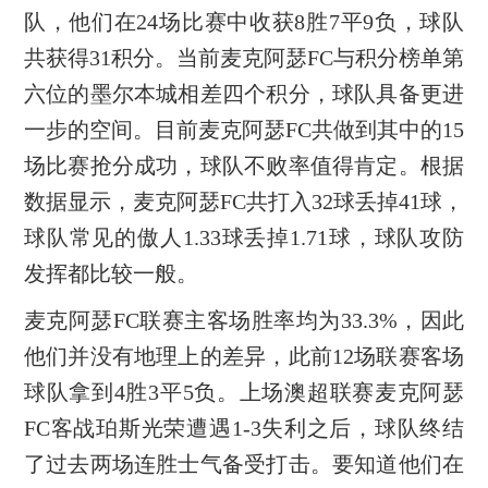
队，他们在24场比赛中收获8胜7平9负，球队
共获得31积分。当前麦克阿瑟FC与积分榜单第
六位的墨尔本城相差四个积分，球队具备更进
一步的空间。目前麦克阿瑟FC共做到其中的15
场比赛抢分成功，球队不败率值得肯定。根据
数据显示，麦克阿瑟FC共打入32球丢掉41球，
球队常见的傲人1.33球丢掉1.71球，球队攻防
发挥都比较一般。
麦克阿瑟FC联赛主客场胜率均为33.3%，因此
他们并没有地理上的差异，此前12场联赛客场
球队拿到4胜3平5负。上场澳超联赛麦克阿瑟
FC客战珀斯光荣遭遇1-3失利之后，球队终结
了过去两场连胜士气备受打击。要知道他们在