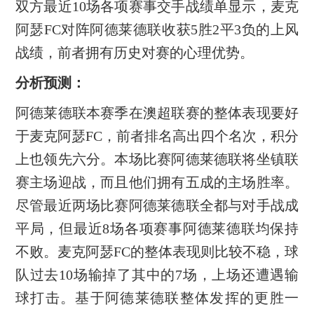
双方最近10场各项赛事交手战绩单显示，麦克
阿瑟FC对阵阿德莱德联收获5胜2平3负的上风
战绩，前者拥有历史对赛的心理优势。
分析预测：
阿德莱德联本赛季在澳超联赛的整体表现要好
于麦克阿瑟FC，前者排名高出四个名次，积分
上也领先六分。本场比赛阿德莱德联将坐镇联
赛主场迎战，而且他们拥有五成的主场胜率。
尽管最近两场比赛阿德莱德联全都与对手战成
平局，但最近8场各项赛事阿德莱德联均保持
不败。麦克阿瑟FC的整体表现则比较不稳，球
队过去10场输掉了其中的7场，上场还遭遇输
球打击。基于阿德莱德联整体发挥的更胜一