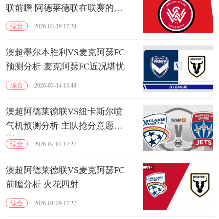
联前瞻 阿德莱德联在联赛的整
体表现更为稳定
综合
2026-03-19 17:28
澳超墨尔本胜利VS麦克阿瑟FC
预测分析 麦克阿瑟FC近况堪忧
综合
2026-03-14 13:48
澳超阿德莱德联VS纽卡斯尔喷
气机预测分析 主队抢分意愿强
烈
综合
2026-02-07 17:27
澳超阿德莱德联VS麦克阿瑟FC
前瞻分析 火花四射
综合
2026-01-29 17:27