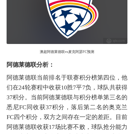
澳超阿德莱德联vs麦克阿瑟FC预测
阿德莱德联分析：
阿德莱德联当前排名于联赛积分榜第四位，他
们在24轮赛程中收获10胜7平7负，球队共获得
37积分。当前阿德莱德联与积分榜单第三名的
悉尼FC同收获37积分，落后第二名的奥克兰
FC四个积分，双方之间存在一定的差距。目前
阿德莱德联收获17场比赛不败，球队抢分能力