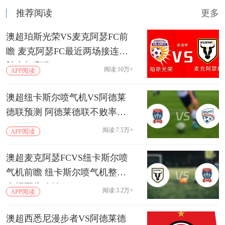
推荐阅读
更多
澳超珀斯光荣VS麦克阿瑟FC前
瞻 麦克阿瑟FC最近两场接连取
胜士气高涨
阅读:10万+
APP阅读
澳超纽卡斯尔喷气机VS阿德莱
德联预测 阿德莱德联不败率高
但平局多
阅读:7.5万+
APP阅读
澳超麦克阿瑟FCVS纽卡斯尔喷
气机前瞻 纽卡斯尔喷气机整体
发挥更为稳健
阅读:3.2万+
APP阅读
澳超西悉尼漫步者VS阿德莱德