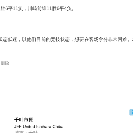
6平11负，川崎前锋11胜6平4负。
状态低迷，以他们目前的竞技状态，想要在客场拿分非常困难。
台删除
千叶市原
JEF United Ichihara Chiba
城市：千叶