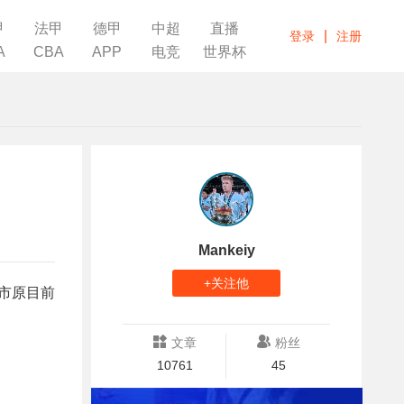
甲
法甲
德甲
中超
直播
|
登录
注册
A
CBA
APP
电竞
世界杯
Mankeiy
+关注他
叶市原目前
文章
粉丝
10761
45