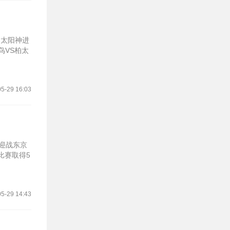
柏太阳神进
鸟VS柏太
5-29 16:03
场迎战东京
比赛取得5
5-29 14:43