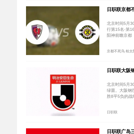
日职联京都不
北京时间5月3
行第15名-第
阳神前瞻京都
京都不死鸟
柏太
日职联大阪
北京时间5月3
绿茵。大阪钢
胜8平5负的战
日职联
日职联广岛三