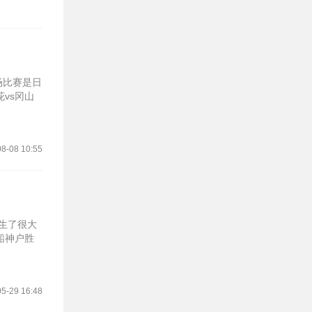
场比赛是日
vs冈山
8-08 10:55
发生了很大
船神户胜
5-29 16:48