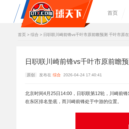
首页
首页
>
综合
>
日职联川崎前锋vs千叶市原前瞻预测 千叶市原
日职联川崎前锋vs千叶市原前瞻
原创
发布在
综合
2026-04-24 17:40:41
北京时间4月25日14:00，日职联第12轮，川
在东区排名垫底，而川崎前锋处于中游的位置。