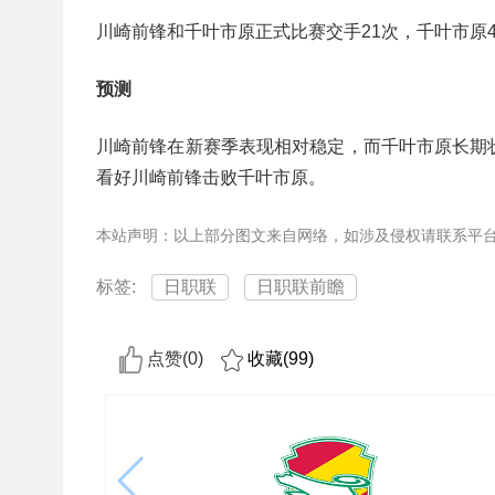
川崎前锋和千叶市原正式比赛交手21次，千叶市原4胜
预测
川崎前锋在新赛季表现相对稳定，而千叶市原长期
看好川崎前锋击败千叶市原。
本站声明：以上部分图文来自网络，如涉及侵权请联系平
标签:
日职联
日职联前瞻
点赞(
0
)
收藏(
99
)