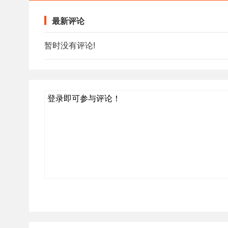
最新评论
暂时没有评论!
登录即可参与评论！