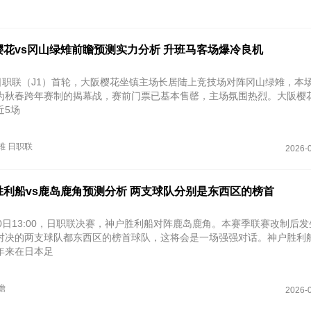
花vs冈山绿雉前瞻预测实力分析 升班马客场爆冷良机
赛季日职联（J1）首轮，大阪樱花坐镇主场长居陆上竞技场对阵冈山绿雉，本
为秋春跨年赛制的揭幕战，赛前门票已基本售罄，主场氛围热烈。大阪樱花
近5场
雉
日职联
2026-0
胜利船vs鹿岛鹿角预测分析 两支球队分别是东西区的榜首
0日13:00，日职联决赛，神户胜利船对阵鹿岛鹿角。本赛季联赛改制后
对决的两支球队都东西区的榜首球队，这将会是一场强强对话。神户胜利
年来在日本足
瞻
2026-0