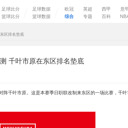
足球比分
足球数据
欧冠
英超
西甲
意
篮球比分
篮球数据
综合
专题
百科
NB
在东区排名垫底
预测 千叶市原在东区排名垫底
崎前锋对阵千叶市原。这是本赛季日职联改制来东区的一场比赛，千