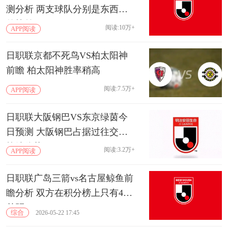
测分析 两支球队分别是东西区
的榜首
阅读:10万+
APP阅读
日职联京都不死鸟VS柏太阳神
前瞻 柏太阳神胜率稍高
阅读:7.5万+
APP阅读
日职联大阪钢巴VS东京绿茵今
日预测 大阪钢巴占据过往交锋
战绩优势
阅读:3.2万+
APP阅读
日职联广岛三箭vs名古屋鲸鱼前
瞻分析 双方在积分榜上只有4分
差距
综合
2026-05-22 17:45