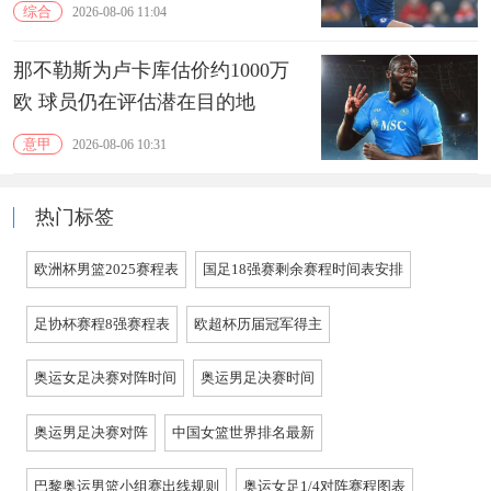
综合
2026-08-06 11:04
那不勒斯为卢卡库估价约1000万
欧 球员仍在评估潜在目的地
意甲
2026-08-06 10:31
热门标签
欧洲杯男篮2025赛程表
国足18强赛剩余赛程时间表安排
足协杯赛程8强赛程表
欧超杯历届冠军得主
奥运女足决赛对阵时间
奥运男足决赛时间
奥运男足决赛对阵
中国女篮世界排名最新
巴黎奥运男篮小组赛出线规则
奥运女足1/4对阵赛程图表