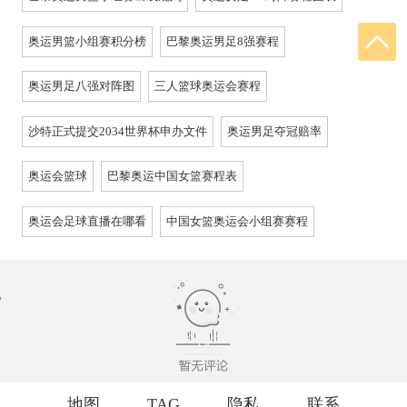
奥运男篮小组赛积分榜
巴黎奥运男足8强赛程
奥运男足八强对阵图
三人篮球奥运会赛程
沙特正式提交2034世界杯申办文件
奥运男足夺冠赔率
奥运会篮球
巴黎奥运中国女篮赛程表
奥运会足球直播在哪看
中国女篮奥运会小组赛赛程
地图
TAG
隐私
联系