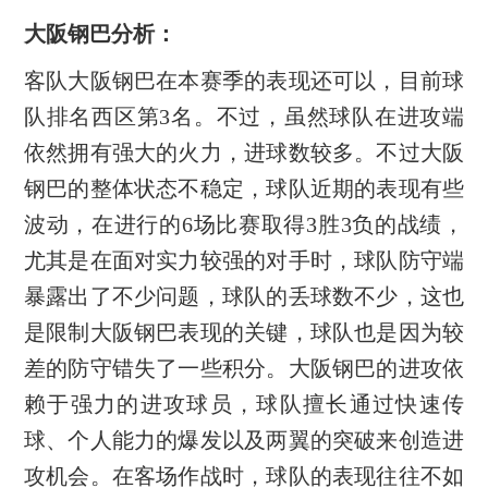
大阪钢巴分析：
客队大阪钢巴在本赛季的表现还可以，目前球
队排名西区第3名。不过，虽然球队在进攻端
依然拥有强大的火力，进球数较多。不过大阪
钢巴的整体状态不稳定，球队近期的表现有些
波动，在进行的6场比赛取得3胜3负的战绩，
尤其是在面对实力较强的对手时，球队防守端
暴露出了不少问题，球队的丢球数不少，这也
是限制大阪钢巴表现的关键，球队也是因为较
差的防守错失了一些积分。大阪钢巴的进攻依
赖于强力的进攻球员，球队擅长通过快速传
球、个人能力的爆发以及两翼的突破来创造进
攻机会。在客场作战时，球队的表现往往不如