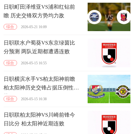
日职町田泽维亚VS浦和红钻前
瞻 历史交锋双方势均力敌
综合
2026-05-21 16:09
日职联水户蜀葵VS东京绿茵比
分预测 两队近期都遭遇连败
综合
2026-05-15 16:55
日职横滨水手VS柏太阳神前瞻
柏太阳神历史交锋占据压倒性优
势
综合
2026-05-15 16:38
日职联柏太阳神VS川崎前锋今
日比分 柏太阳神近期连败