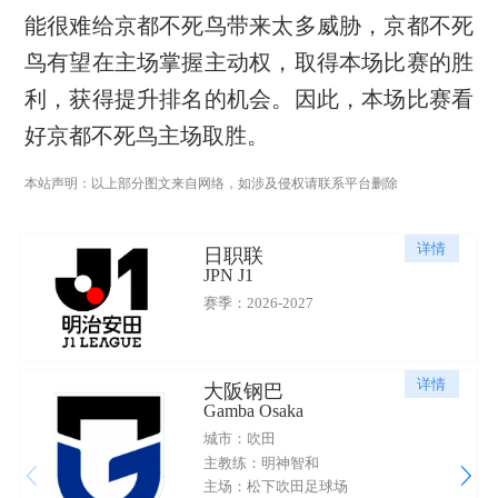
能很难给京都不死鸟带来太多威胁，京都不死
鸟有望在主场掌握主动权，取得本场比赛的胜
利，获得提升排名的机会。因此，本场比赛看
好京都不死鸟主场取胜。
本站声明：以上部分图文来自网络，如涉及侵权请联系平台删除
详情
日职联
JPN J1
赛季：2026-2027
详情
大阪钢巴
Gamba Osaka
城市：吹田
主教练：明神智和
主场：松下吹田足球场