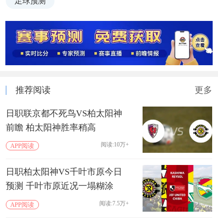
足球预测
推荐阅读
更多
日职联京都不死鸟VS柏太阳神
前瞻 柏太阳神胜率稍高
阅读:10万+
APP阅读
日职柏太阳神VS千叶市原今日
预测 千叶市原近况一塌糊涂
阅读:7.5万+
APP阅读