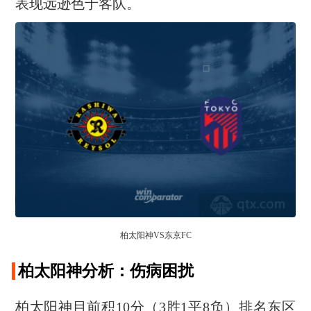
表现远逊色于客队。
柏太阳神VS东京FC
柏太阳神分析：伤病困扰
柏太阳神目前积10分（3胜1平8负）排名东区