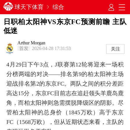
球天下体育
综合
日职柏太阳神VS东京FC预测前瞻 主队
低迷
Arthur Morgan
首发
2026-04-28 17:31:53
关注
4月29日下午3点，J联赛第12轮将迎来一场积
分榜两端的对决——排名第9的柏太阳神主场
迎战排名第2的东京FC。两队之间的积分差距
高达15分，东京FC目前志在追赶领头羊鹿岛鹿
角，而柏太阳神则急需摆脱降级区的阴影。尽
管柏太阳神的总身价（1845万欧）高于东京
FC（1568万欧），但从近期状态来看，主队的