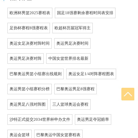
欧洲杯男篮2025赛程表
国足18强赛剩余赛程时间表安排
足协杯赛程8强赛程表
欧超杯历届冠军得主
奥运女足决赛对阵时间
奥运男足决赛时间
奥运男足决赛对阵
中国女篮世界排名最新
巴黎奥运男篮小组赛出线规则
奥运女足1/4对阵赛程图表
奥运男篮小组赛积分榜
巴黎奥运男足8强赛程
奥运男足八强对阵图
三人篮球奥运会赛程
沙特正式提交2034世界杯申办文件
奥运男足夺冠赔率
奥运会篮球
巴黎奥运中国女篮赛程表