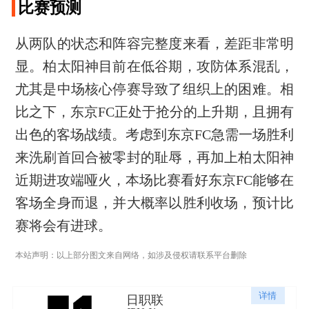
比赛预测
从两队的状态和阵容完整度来看，差距非常明
显。柏太阳神目前在低谷期，攻防体系混乱，
尤其是中场核心停赛导致了组织上的困难。相
比之下，东京FC正处于抢分的上升期，且拥有
出色的客场战绩。考虑到东京FC急需一场胜利
来洗刷首回合被零封的耻辱，再加上柏太阳神
近期进攻端哑火，本场比赛看好东京FC能够在
客场全身而退，并大概率以胜利收场，预计比
赛将会有进球。
本站声明：以上部分图文来自网络，如涉及侵权请联系平台删除
详情
日职联