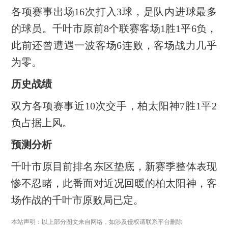
各项赛事出场16次打入3球，是队内进球最多
的球员。千叶市原前8个联赛客场1胜1平6负，
此前还曾遭遇一波客场6连败，客场战力几乎
为零。
历史战绩
双方各项赛事近10次交手，柏太阳神7胜1平2
负占据上风。
预测分析
千叶市原目前排名东区垫底，新赛季整体表现
惨不忍睹，此番面对近况回暖的柏太阳神，客
场作战的千叶市原败局已定。
本站声明：以上部分图文来自网络，如涉及侵权请联系平台删除