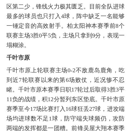
区第二少，锋线火力极其匮乏。目前全队进球
最多的球员也只打入4球，阵中缺乏一名能够
一锤定音的高效射手。柏太阳神本赛季前8个
联赛主场3胜0平5负，主场只拿到9分，表现一
塌糊涂。
千叶市原
千叶市原上轮联赛主场0-2不敌鹿岛鹿角，吃
到近7轮联赛以来的第6场败仗，近况惨不忍
睹。千叶市原本赛季日职17轮过后取得3胜3平
11负的战绩，积12分暂列东区垫底。千叶市原
赛季至今17场比赛打入16球狂丢27球，进攻端
场均进球数不足1球，防守端失球频仍，攻防
两端的发挥都是一团糟。前锋吴屋大翔本赛季