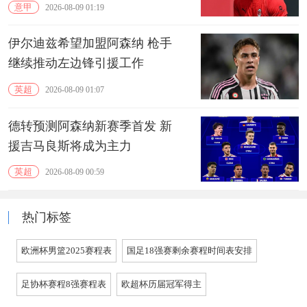
压力
意甲
2026-08-09 01:19
伊尔迪兹希望加盟阿森纳 枪手
继续推动左边锋引援工作
英超
2026-08-09 01:07
德转预测阿森纳新赛季首发 新
援吉马良斯将成为主力
英超
2026-08-09 00:59
热门标签
欧洲杯男篮2025赛程表
国足18强赛剩余赛程时间表安排
足协杯赛程8强赛程表
欧超杯历届冠军得主