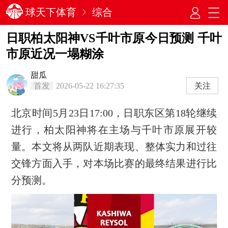
球天下体育
综合
日职柏太阳神VS千叶市原今日预测 千叶
市原近况一塌糊涂
甜瓜
首发
2026-05-22 16:27:35
关注
北京时间5月23日17:00，日职东区第18轮继续
进行，柏太阳神将在主场与千叶市原展开较
量。本文将从两队近期表现、整体实力和过往
交锋方面入手，对本场比赛的最终结果进行比
分预测。