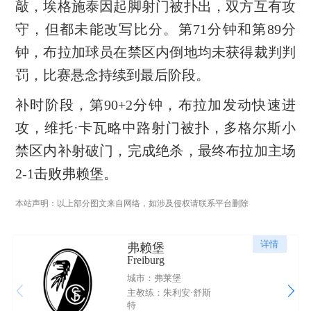
敲，埃格施泰因起脚射门被扑出，双方互有攻
守，但都未能改写比分。第71分钟和第89分
钟，布拉加球员在禁区内倒地均未获得裁判判
罚，比赛悬念持续到最后阶段。
补时阶段，第90+2分钟，布拉加发动快速进
攻，维托·卡瓦略中路射门被扑，多格尔斯小
禁区内补射破门，完成绝杀，最终布拉加主场
2-1击败弗赖堡。
本站声明：以上部分图文来自网络，如涉及侵权请联系平台删除
详情
弗赖堡
Freiburg
城市：弗莱堡
主教练：朱利安·舒斯
特