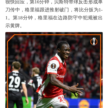
很快回应，第16分钟，贝斯特带球反击形成单
刀传中，格里福跟进推射破门，将比分扳为1-
1。第18分钟，格里福在边路防守中犯规被出
示黄牌。