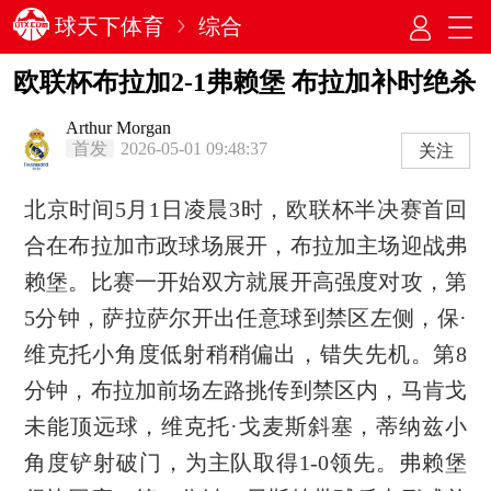
球天下体育
综合
欧联杯布拉加2-1弗赖堡 布拉加补时绝杀
Arthur Morgan
首发
2026-05-01 09:48:37
关注
北京时间5月1日凌晨3时，欧联杯半决赛首回
合在布拉加市政球场展开，布拉加主场迎战弗
赖堡。比赛一开始双方就展开高强度对攻，第
5分钟，萨拉萨尔开出任意球到禁区左侧，保·
维克托小角度低射稍稍偏出，错失先机。第8
分钟，布拉加前场左路挑传到禁区内，马肯戈
未能顶远球，维克托·戈麦斯斜塞，蒂纳兹小
角度铲射破门，为主队取得1-0领先。弗赖堡