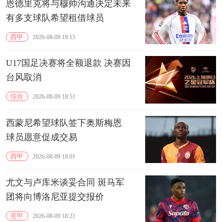
恩德里克将与穆帅沟通决定未来
有多支球队希望租借球员
西甲
2026-08-09 19:15
U17国足决赛将全额退款 决赛因
台风取消
综合
2026-08-09 18:51
西蒙尼希望球队签下奥斯梅恩
球员愿意促成交易
西甲
2026-08-09 18:01
尤文与卢库米谈妥合同 斑马军
团将向博洛尼亚提交报价
意甲
2026-08-09 18:21