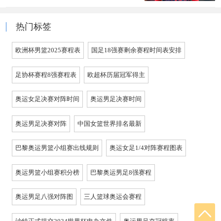
热门标签
欧洲杯男篮2025赛程表
国足18强赛剩余赛程时间表安排
足协杯赛程8强赛程表
欧超杯历届冠军得主
奥运女足决赛对阵时间
奥运男足决赛时间
奥运男足决赛对阵
中国女篮世界排名最新
巴黎奥运男篮小组赛出线规则
奥运女足1/4对阵赛程图表
奥运男篮小组赛积分榜
巴黎奥运男足8强赛程
奥运男足八强对阵图
三人篮球奥运会赛程