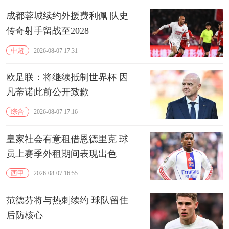
成都蓉城续约外援费利佩 队史
传奇射手留战至2028
中超
2026-08-07 17:31
欧足联：将继续抵制世界杯 因
凡蒂诺此前公开致歉
综合
2026-08-07 17:16
皇家社会有意租借恩德里克 球
员上赛季外租期间表现出色
西甲
2026-08-07 16:55
范德芬将与热刺续约 球队留住
后防核心