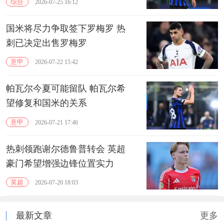
综合
2026-07-25 16:12
国米将尽力争取签下罗梅罗 热
刺已决定出售罗梅罗
意甲
2026-07-22 15:42
帕瓦尔今夏可能留队 帕瓦尔希
望修复和国米的关系
意甲
2026-07-21 17:46
热刺领跑谢尔德鲁普转会 英超
豪门希望增强边锋位置实力
英超
2026-07-20 18:03
最新文章
更多