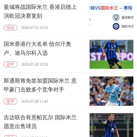
曼城将战国际米兰 香港启德上
演欧冠决赛复刻
综合
2026-07-31 13:19
国米香港行大名单 恰尔汗奥
卢、迪马尔科入选
意甲
2026-07-30 13:20
斯通斯将免签加盟国际米兰 意
甲豪门击败多个竞争对手
意甲
2026-07-28 11:49
吉达联合有意帕瓦尔 国际米兰
愿意出售球员