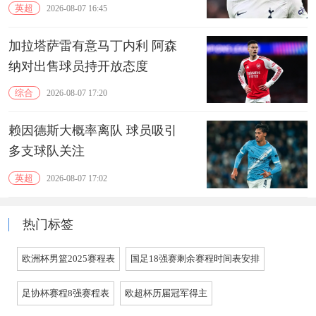
英超
2026-08-07 16:45
加拉塔萨雷有意马丁内利 阿森
纳对出售球员持开放态度
综合
2026-08-07 17:20
赖因德斯大概率离队 球员吸引
多支球队关注
英超
2026-08-07 17:02
热门标签
欧洲杯男篮2025赛程表
国足18强赛剩余赛程时间表安排
足协杯赛程8强赛程表
欧超杯历届冠军得主