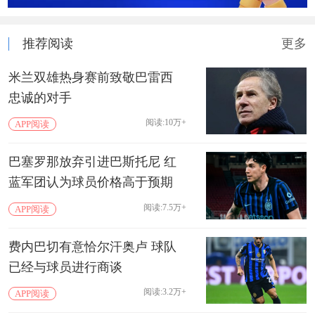
推荐阅读
更多
米兰双雄热身赛前致敬巴雷西
忠诚的对手
阅读:10万+
APP阅读
巴塞罗那放弃引进巴斯托尼 红
蓝军团认为球员价格高于预期
阅读:7.5万+
APP阅读
费内巴切有意恰尔汗奥卢 球队
已经与球员进行商谈
阅读:3.2万+
APP阅读