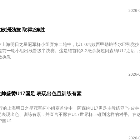
2026-0
胜欧洲劲旅 取得2连胜
在上海明日之星冠军杯小组赛第二轮中，以1-0击败西甲劲旅毕尔巴鄂竞技
提前一轮小组出线晋级半决赛。这是继首轮3-2绝杀英超阿森纳U17之后
敏执教
2026-0
主帅盛赞U17国足 表现出色且训练有素
进行的上海明日之星冠军杯小组赛首轮中，阿森纳U17男足主教练亚当·皮
国足表现出色、训练有素，并直言不愿在U17世界杯上碰到这样的对手。在
国U1
2026-0