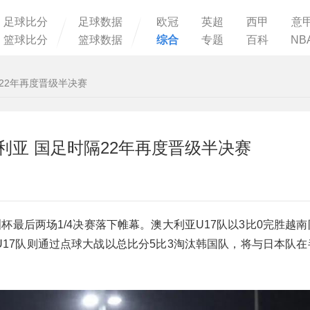
足球比分
足球数据
欧冠
英超
西甲
意
篮球比分
篮球数据
综合
专题
百科
NB
22年再度晋级半决赛
利亚 国足时隔22年再度晋级半决赛
亚洲杯最后两场1/4决赛落下帷幕。澳大利亚U17队以3比0完胜越
U17队则通过点球大战以总比分5比3淘汰韩国队，将与日本队在