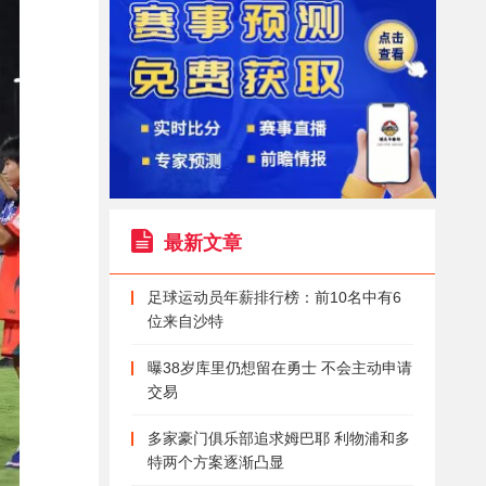
最新文章
足球运动员年薪排行榜：前10名中有6
位来自沙特
曝38岁库里仍想留在勇士 不会主动申请
交易
多家豪门俱乐部追求姆巴耶 利物浦和多
特两个方案逐渐凸显