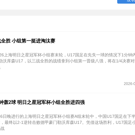
战全胜 小组第一挺进淘汰赛
026上海明日之星冠军杯小组赛末轮，U17国足在先失一球的情况下1分钟
勒沃库森U17，以三战全胜的战绩拿到小组第一晋级八强，将在1/4决赛
足
2026-0
分钟轰2球 明日之星冠军杯小组全胜进四强
月6日晚进行的上海明日之星冠军杯小组赛A组末轮中，中国U17国足在下半
，最终以2-1逆转击败德甲豪门勒沃库森U17。凭借这场胜利，U17国足
人战