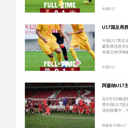
中国U17
U17国足再
中国U17男足
豪取两连胜并
本籍主帅浮嶋
中国U17
阿森纳U17
在8月3日晚
赞中国U17
伏的较量中，中
阿森纳
中国U17