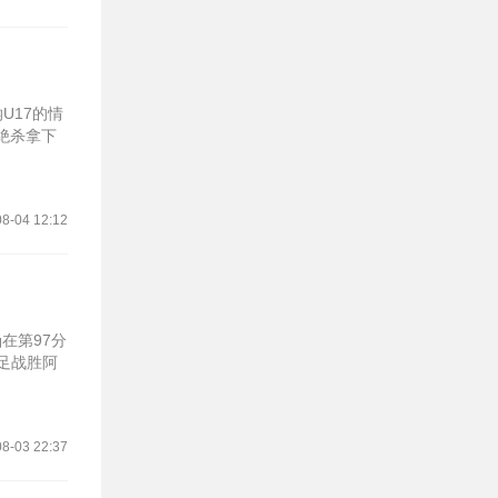
U17的情
绝杀拿下
8-04 12:12
在第97分
男足战胜阿
8-03 22:37