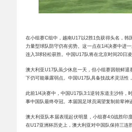
在小组赛C组中，越南U17以2胜1负获得头名，韩
力量型球队防守仍有劣势。这一点在1/4决赛中进
连入3球轻松获胜。中国U17队将在北京时间20日
澳大利亚U17队虽少休息一天，但小组赛因朝鲜
下仍可能暴露弱点。中国U17队具备技战术灵活性
此前1/4决赛中，中国U17队3:1逆转东道主沙特
事中国队最终夺冠。本届国足球员渴望复制前辈神
澳大利亚队本届表现起伏明显，小组赛4:0战胜印度
在U17亚洲杯历史上，澳大利亚对中国队保持三连胜，