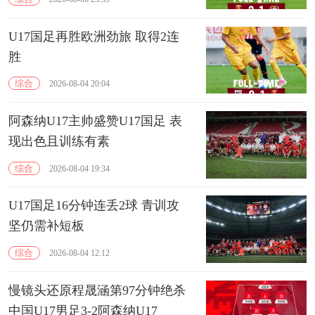
U17国足再胜欧洲劲旅 取得2连
胜
综合
2026-08-04 20:04
阿森纳U17主帅盛赞U17国足 表
现出色且训练有素
综合
2026-08-04 19:34
U17国足16分钟连丢2球 青训攻
坚仍需补短板
综合
2026-08-04 12:12
慢镜头还原程晟涵第97分钟绝杀
中国U17男足3-2阿森纳U17