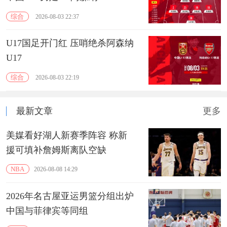
综合
2026-08-03 22:37
U17国足开门红 压哨绝杀阿森纳
U17
综合
2026-08-03 22:19
最新文章
更多
美媒看好湖人新赛季阵容 称新
援可填补詹姆斯离队空缺
NBA
2026-08-08 14:29
2026年名古屋亚运男篮分组出炉
中国与菲律宾等同组