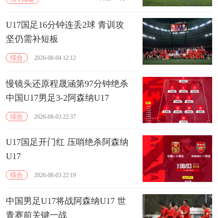
U17国足16分钟连丢2球 青训攻
坚仍需补短板
综合
2026-08-04 12:12
慢镜头还原程晟涵第97分钟绝杀
中国U17男足3-2阿森纳U17
综合
2026-08-03 22:37
U17国足开门红 压哨绝杀阿森纳
U17
综合
2026-08-03 22:19
中国男足U17将战阿森纳U17 世
青赛前关键一战