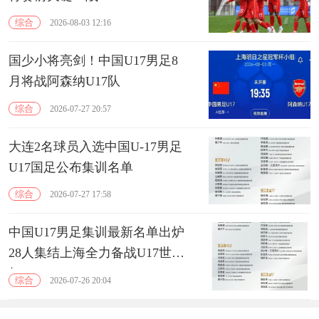
综合
2026-08-03 12:16
国少小将亮剑！中国U17男足8
月将战阿森纳U17队
综合
2026-07-27 20:57
大连2名球员入选中国U-17男足
U17国足公布集训名单
综合
2026-07-27 17:58
中国U17男足集训最新名单出炉
28人集结上海全力备战U17世界
杯
综合
2026-07-26 20:04