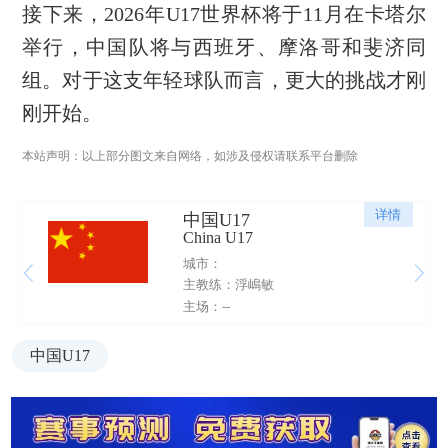
接下来，2026年U17世界杯将于11月在卡塔尔
举行，中国队将与西班牙、摩洛哥和斐济同
组。对于这支年轻球队而言，更大的挑战才刚
刚开始。
本站声明：以上部分图文来自网络，如涉及侵权请联系平台删除
详情
中国U17
China U17
城市：
主教练：浮嶋敏
主场：--
中国U17